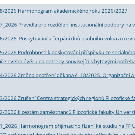
 8/2026 Harmonogram akademického roku 2026/2027
 7_2026 Pravidla pro rozdělení institucionální podpory n
6/2026 Poskytování a čerpání dnů osobního volna a rozvoje
 5/2026 Podrobnosti k poskytování příspěvku ze sociálníh
účelového úvěru na potřeby související s bytovými potřeb
 4/2026 Změna opatření děkana č. 18/2025, Organizační a p
3/2026 Zrušení Centra strategických regionů Filozofické f
 2/2026 k
cestám zaměstnanců Filozofické fakulty Univerzi
 1_2026 Harmonogram přijímacího řízení ke studiu na FF 
7 a příprav přijímacího řízení ke studiu začínajícímu 