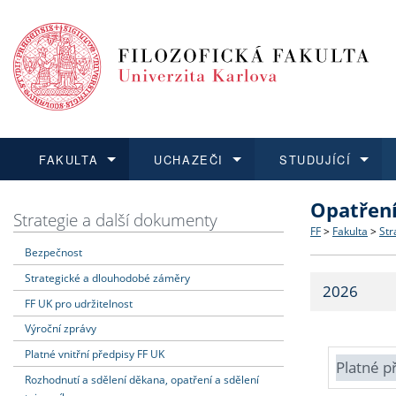
FAKULTA
UCHAZEČI
STUDUJÍCÍ
Opatřen
FAKULTA
UCHAZEČI
STUDUJÍCÍ
VĚDA A VÝZKUM
ZAHRANIČÍ
Struktura a
Co studova
Bakalářsk
O vědě a 
Aktuální n
Strategie a další dokumenty
FF
>
Fakulta
>
Str
Bezpečnost
Dozvědět se více
Podat přihlášku
Dozvědět se více
Dozvědět se více
Dozvědět se více
Strategie 
Učitelské 
Doktorské
Akademické
Vyjíždějící
Strategické a dlouhodobé záměry
2026
Podpora a
Informace 
Rigorózní 
Granty a p
Přijíždějíc
FF UK pro udržitelnost
Výroční zprávy
Absolventi
Vyjíždějíc
Platné vnitřní předpisy FF UK
Platné p
Rozhodnutí a sdělení děkana, opatření a sdělení
Fakultní š