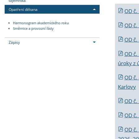
tajemníka
Opatření děkana
OD č.
Harmonogram akademického roku
OD č.
Směrnice a provozní řády
OD č. 
Zápisy
OD č.
úroky z 
OD č.
Karlovy
OD č. 
OD č.
OD č.
2026_202