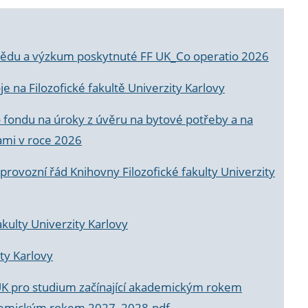
a vědu a výzkum poskytnuté FF UK_Co operatio 2026
 na Filozofické fakultě Univerzity Karlovy
o fondu na úroky z úvěru na bytové potřeby a na
ami v roce 2026
rovozní řád Knihovny Filozofické fakulty Univerzity
akulty Univerzity Karlovy
ty Karlovy
UK pro studium začínající akademickým rokem
akademickým rokem 2027_2028.pdf