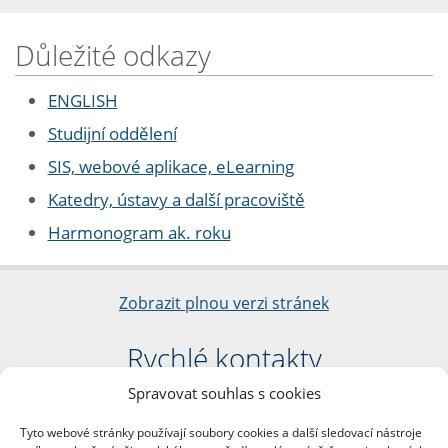
Důležité odkazy
ENGLISH
Studijní oddělení
SIS, webové aplikace, eLearning
Katedry, ústavy a další pracoviště
Harmonogram ak. roku
Zobrazit plnou verzi stránek
Rychlé kontakty
Spravovat souhlas s cookies
Filozofická fakulta
Univerzita Karlova
Tyto webové stránky používají soubory cookies a další sledovací nástroje
nám. Jana Palacha 1/2