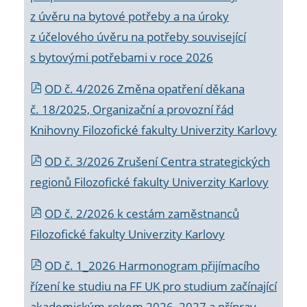
z úvěru na bytové potřeby a na úroky
z účelového úvěru na potřeby související
s bytovými potřebami v roce 2026
OD č. 4/2026 Změna opatření děkana
č. 18/2025, Organizační a provozní řád
Knihovny Filozofické fakulty Univerzity Karlovy
OD č. 3/2026 Zrušení Centra strategických
regionů Filozofické fakulty Univerzity Karlovy
OD č. 2/2026 k
cestám zaměstnanců
Filozofické fakulty Univerzity Karlovy
OD č. 1_2026 Harmonogram přijímacího
řízení ke studiu na FF UK pro studium začínající
akademickým rokem 2026_2027 a příprav