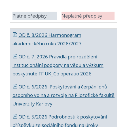
Platné předpisy
Neplatné předpisy
OD č. 8/2026 Harmonogram
akademického roku 2026/2027
OD č. 7_2026 Pravidla pro rozdělení
institucionální podpory na vědu a výzkum
poskytnuté FF UK_Co operatio 2026
OD č. 6/2026 Poskytování a čerpání dnů
osobního volna a rozvoje na Filozofické fakultě
Univerzity Karlovy
OD č. 5/2026 Podrobnosti k poskytování
příspěvku ze sociálního fondu na úroky