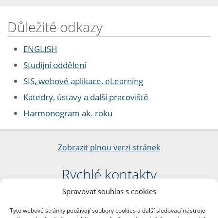
Důležité odkazy
ENGLISH
Studijní oddělení
SIS, webové aplikace, eLearning
Katedry, ústavy a další pracoviště
Harmonogram ak. roku
Zobrazit plnou verzi stránek
Rychlé kontakty
Spravovat souhlas s cookies
Filozofická fakulta
Univerzita Karlova
Tyto webové stránky používají soubory cookies a další sledovací nástroje
nám. Jana Palacha 1/2