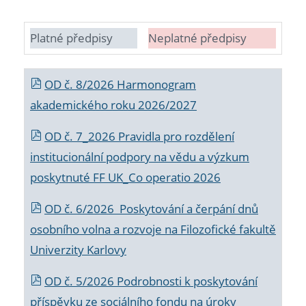
Platné předpisy
Neplatné předpisy
OD č. 8/2026 Harmonogram
akademického roku 2026/2027
OD č. 7_2026 Pravidla pro rozdělení
institucionální podpory na vědu a výzkum
poskytnuté FF UK_Co operatio 2026
OD č. 6/2026 Poskytování a čerpání dnů
osobního volna a rozvoje na Filozofické fakultě
Univerzity Karlovy
OD č. 5/2026 Podrobnosti k poskytování
příspěvku ze sociálního fondu na úroky