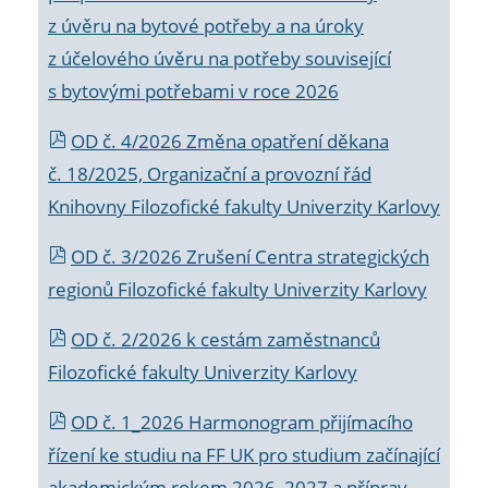
z úvěru na bytové potřeby a na úroky
z účelového úvěru na potřeby související
s bytovými potřebami v roce 2026
OD č. 4/2026 Změna opatření děkana
č. 18/2025, Organizační a provozní řád
Knihovny Filozofické fakulty Univerzity Karlovy
OD č. 3/2026 Zrušení Centra strategických
regionů Filozofické fakulty Univerzity Karlovy
OD č. 2/2026 k
cestám zaměstnanců
Filozofické fakulty Univerzity Karlovy
OD č. 1_2026 Harmonogram přijímacího
řízení ke studiu na FF UK pro studium začínající
akademickým rokem 2026_2027 a příprav