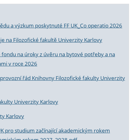
a vědu a výzkum poskytnuté FF UK_Co operatio 2026
 na Filozofické fakultě Univerzity Karlovy
o fondu na úroky z úvěru na bytové potřeby a na
ami v roce 2026
rovozní řád Knihovny Filozofické fakulty Univerzity
akulty Univerzity Karlovy
ty Karlovy
UK pro studium začínající akademickým rokem
akademickým rokem 2027_2028.pdf