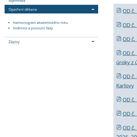
tajemníka
Opatření děkana
OD č.
Harmonogram akademického roku
OD č.
Směrnice a provozní řády
OD č. 
Zápisy
OD č.
úroky z 
OD č.
Karlovy
OD č. 
OD č.
OD č.
2026_202