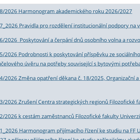
 8/2026 Harmonogram akademického roku 2026/2027
 7_2026 Pravidla pro rozdělení institucionální podpory n
6/2026 Poskytování a čerpání dnů osobního volna a rozvoje
 5/2026 Podrobnosti k poskytování příspěvku ze sociálníh
účelového úvěru na potřeby související s bytovými potřeb
 4/2026 Změna opatření děkana č. 18/2025, Organizační a p
3/2026 Zrušení Centra strategických regionů Filozofické f
 2/2026 k
cestám zaměstnanců Filozofické fakulty Univerzi
 1_2026 Harmonogram přijímacího řízení ke studiu na FF 
7 a příprav přijímacího řízení ke studiu začínajícímu 