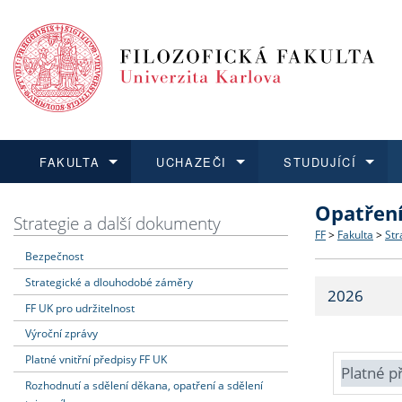
FAKULTA
UCHAZEČI
STUDUJÍCÍ
Opatřen
FAKULTA
UCHAZEČI
STUDUJÍCÍ
VĚDA A VÝZKUM
ZAHRANIČÍ
Struktura a
Co studova
Bakalářsk
O vědě a 
Aktuální n
Strategie a další dokumenty
FF
>
Fakulta
>
Str
Bezpečnost
Dozvědět se více
Podat přihlášku
Dozvědět se více
Dozvědět se více
Dozvědět se více
Strategie 
Učitelské 
Doktorské
Akademické
Vyjíždějící
Strategické a dlouhodobé záměry
2026
Podpora a
Informace 
Rigorózní 
Granty a p
Přijíždějíc
FF UK pro udržitelnost
Výroční zprávy
Absolventi
Vyjíždějíc
Platné vnitřní předpisy FF UK
Platné p
Rozhodnutí a sdělení děkana, opatření a sdělení
Fakultní š