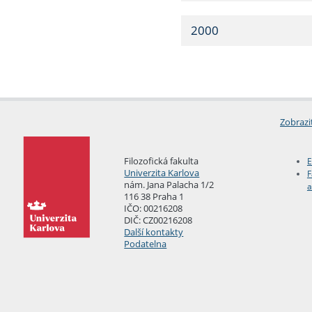
2000
Zobrazi
Filozofická fakulta
E
Univerzita Karlova
F
nám. Jana Palacha 1/2
a
116 38 Praha 1
IČO: 00216208
DIČ: CZ00216208
Další kontakty
Podatelna