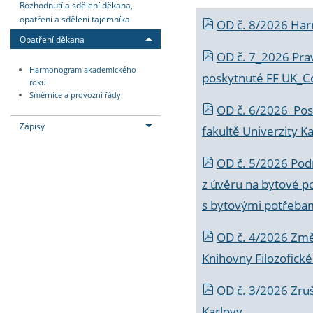
Rozhodnutí a sdělení děkana,
opatření a sdělení tajemníka
OD č. 8/2026 Ha
Opatření děkana
OD č. 7_2026 Prav
Harmonogram akademického
poskytnuté FF UK_C
roku
Směrnice a provozní řády
OD č. 6/2026 Posk
Zápisy
fakultě Univerzity K
OD č. 5/2026 Podr
z úvěru na bytové po
s bytovými potřebam
OD č. 4/2026 Změ
Knihovny Filozofické
OD č. 3/2026 Zruš
Karlovy