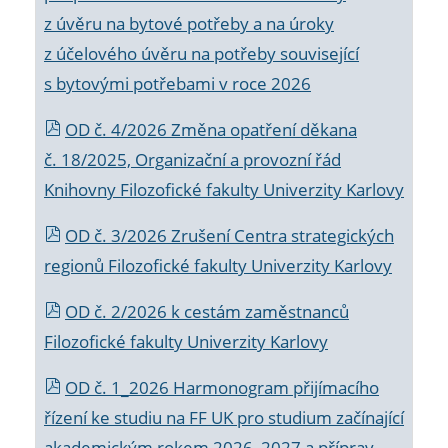
z úvěru na bytové potřeby a na úroky
z účelového úvěru na potřeby související
s bytovými potřebami v roce 2026
OD č. 4/2026 Změna opatření děkana
č. 18/2025, Organizační a provozní řád
Knihovny Filozofické fakulty Univerzity Karlovy
OD č. 3/2026 Zrušení Centra strategických
regionů Filozofické fakulty Univerzity Karlovy
OD č. 2/2026 k
cestám zaměstnanců
Filozofické fakulty Univerzity Karlovy
OD č. 1_2026 Harmonogram přijímacího
řízení ke studiu na FF UK pro studium začínající
akademickým rokem 2026_2027 a příprav