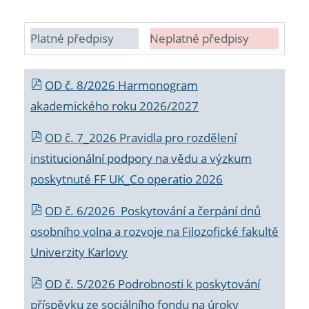
Platné předpisy
Neplatné předpisy
OD č. 8/2026 Harmonogram
akademického roku 2026/2027
OD č. 7_2026 Pravidla pro rozdělení
institucionální podpory na vědu a výzkum
poskytnuté FF UK_Co operatio 2026
OD č. 6/2026 Poskytování a čerpání dnů
osobního volna a rozvoje na Filozofické fakultě
Univerzity Karlovy
OD č. 5/2026 Podrobnosti k poskytování
příspěvku ze sociálního fondu na úroky