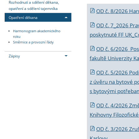
Rozhodnutí a sdělení děkana,
opatření a sdělení tajemníka
OD č. 8/2026 Ha
Opatření děkana
OD č. 7_2026 Prav
Harmonogram akademického
poskytnuté FF UK_C
roku
Směrnice a provozní řády
OD č. 6/2026 Posk
Zápisy
fakultě Univerzity K
OD č. 5/2026 Podr
z úvěru na bytové po
s bytovými potřebam
OD č. 4/2026 Změ
Knihovny Filozofické
OD č. 3/2026 Zruš
Karlovy