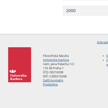
2000
Zobrazi
Filozofická fakulta
E
Univerzita Karlova
F
nám. Jana Palacha 1/2
a
116 38 Praha 1
IČO: 00216208
DIČ: CZ00216208
Další kontakty
Podatelna