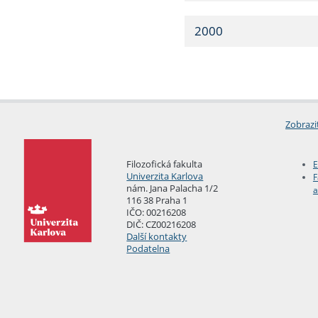
2000
Zobrazi
Filozofická fakulta
E
Univerzita Karlova
F
nám. Jana Palacha 1/2
a
116 38 Praha 1
IČO: 00216208
DIČ: CZ00216208
Další kontakty
Podatelna