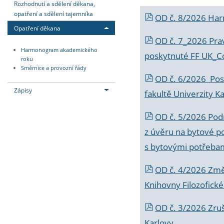
Rozhodnutí a sdělení děkana,
opatření a sdělení tajemníka
OD č. 8/2026 Ha
Opatření děkana
OD č. 7_2026 Prav
Harmonogram akademického
poskytnuté FF UK_C
roku
Směrnice a provozní řády
OD č. 6/2026 Posk
Zápisy
fakultě Univerzity K
OD č. 5/2026 Podr
z úvěru na bytové po
s bytovými potřebam
OD č. 4/2026 Změ
Knihovny Filozofické
OD č. 3/2026 Zruš
Karlovy