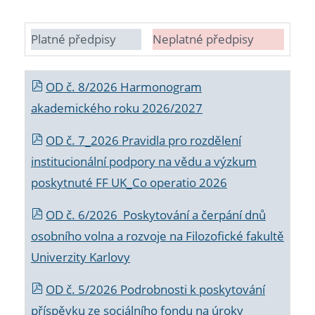
Platné předpisy
Neplatné předpisy
OD č. 8/2026 Harmonogram
akademického roku 2026/2027
OD č. 7_2026 Pravidla pro rozdělení
institucionální podpory na vědu a výzkum
poskytnuté FF UK_Co operatio 2026
OD č. 6/2026 Poskytování a čerpání dnů
osobního volna a rozvoje na Filozofické fakultě
Univerzity Karlovy
OD č. 5/2026 Podrobnosti k poskytování
příspěvku ze sociálního fondu na úroky