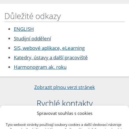
Důležité odkazy
ENGLISH
Studijní oddělení
SIS, webové aplikace, eLearning
Katedry, ústavy a další pracoviště
Harmonogram ak. roku
Zobrazit plnou verzi stránek
Rychlé kontakty
Spravovat souhlas s cookies
Filozofická fakulta
Univerzita Karlova
Tyto webové stránky používají soubory cookies a další sledovací nástroje
nám. Jana Palacha 1/2