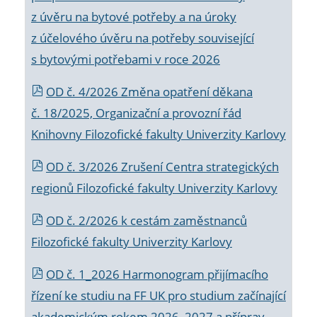
z úvěru na bytové potřeby a na úroky
z účelového úvěru na potřeby související
s bytovými potřebami v roce 2026
OD č. 4/2026 Změna opatření děkana
č. 18/2025, Organizační a provozní řád
Knihovny Filozofické fakulty Univerzity Karlovy
OD č. 3/2026 Zrušení Centra strategických
regionů Filozofické fakulty Univerzity Karlovy
OD č. 2/2026 k
cestám zaměstnanců
Filozofické fakulty Univerzity Karlovy
OD č. 1_2026 Harmonogram přijímacího
řízení ke studiu na FF UK pro studium začínající
akademickým rokem 2026_2027 a příprav