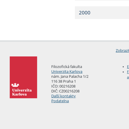
2000
Zobrazi
Filozofická fakulta
E
Univerzita Karlova
F
nám. Jana Palacha 1/2
a
116 38 Praha 1
IČO: 00216208
DIČ: CZ00216208
Další kontakty
Podatelna