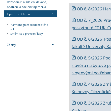
Rozhodnutí a sdělení děkana,
opatření a sdělení tajemníka
OD č. 8/2026 Ha
Opatření děkana
OD č. 7_2026 Prav
Harmonogram akademického
poskytnuté FF UK_C
roku
Směrnice a provozní řády
OD č. 6/2026 Posk
Zápisy
fakultě Univerzity K
OD č. 5/2026 Podr
z úvěru na bytové po
s bytovými potřebam
OD č. 4/2026 Změ
Knihovny Filozofické
OD č. 3/2026 Zruš
Karlovy