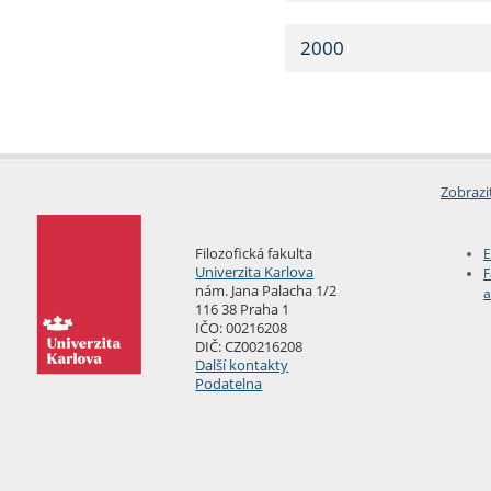
2000
Zobrazi
Filozofická fakulta
E
Univerzita Karlova
F
nám. Jana Palacha 1/2
a
116 38 Praha 1
IČO: 00216208
DIČ: CZ00216208
Další kontakty
Podatelna