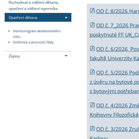
Rozhodnutí a sdělení děkana,
opatření a sdělení tajemníka
OD č. 8/2026 Ha
Opatření děkana
OD č. 7_2026 Prav
Harmonogram akademického
poskytnuté FF UK_C
roku
Směrnice a provozní řády
OD č. 6/2026 Posk
Zápisy
fakultě Univerzity K
OD č. 5/2026 Podr
z úvěru na bytové po
s bytovými potřebam
OD č. 4/2026 Změ
Knihovny Filozofické
OD č. 3/2026 Zruš
Karlovy