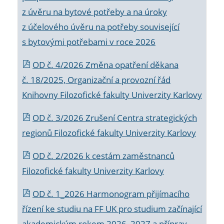
z úvěru na bytové potřeby a na úroky
z účelového úvěru na potřeby související
s bytovými potřebami v roce 2026
OD č. 4/2026 Změna opatření děkana
č. 18/2025, Organizační a provozní řád
Knihovny Filozofické fakulty Univerzity Karlovy
OD č. 3/2026 Zrušení Centra strategických
regionů Filozofické fakulty Univerzity Karlovy
OD č. 2/2026 k
cestám zaměstnanců
Filozofické fakulty Univerzity Karlovy
OD č. 1_2026 Harmonogram přijímacího
řízení ke studiu na FF UK pro studium začínající
akademickým rokem 2026_2027 a příprav