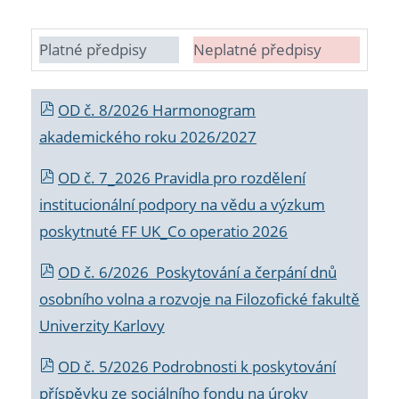
Platné předpisy
Neplatné předpisy
OD č. 8/2026 Harmonogram
akademického roku 2026/2027
OD č. 7_2026 Pravidla pro rozdělení
institucionální podpory na vědu a výzkum
poskytnuté FF UK_Co operatio 2026
OD č. 6/2026 Poskytování a čerpání dnů
osobního volna a rozvoje na Filozofické fakultě
Univerzity Karlovy
OD č. 5/2026 Podrobnosti k poskytování
příspěvku ze sociálního fondu na úroky