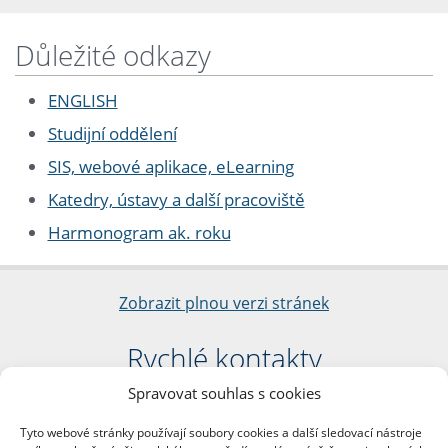
Důležité odkazy
ENGLISH
Studijní oddělení
SIS, webové aplikace, eLearning
Katedry, ústavy a další pracoviště
Harmonogram ak. roku
Zobrazit plnou verzi stránek
Rychlé kontakty
Spravovat souhlas s cookies
Filozofická fakulta
Univerzita Karlova
Tyto webové stránky používají soubory cookies a další sledovací nástroje
nám. Jana Palacha 1/2