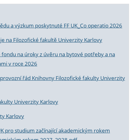
a vědu a výzkum poskytnuté FF UK_Co operatio 2026
 na Filozofické fakultě Univerzity Karlovy
o fondu na úroky z úvěru na bytové potřeby a na
ami v roce 2026
rovozní řád Knihovny Filozofické fakulty Univerzity
akulty Univerzity Karlovy
ty Karlovy
UK pro studium začínající akademickým rokem
akademickým rokem 2027_2028.pdf