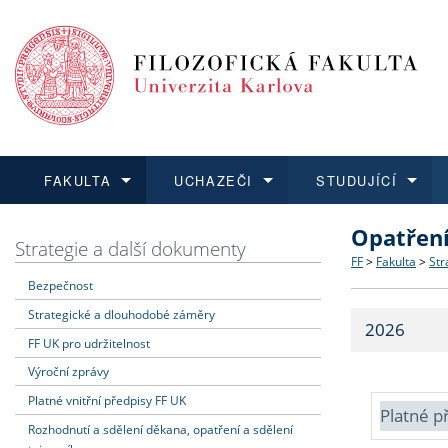
FAKULTA
UCHAZEČI
STUDUJÍCÍ
Opatřen
FAKULTA
UCHAZEČI
STUDUJÍCÍ
VĚDA A VÝZKUM
ZAHRANIČÍ
Struktura a
Co studova
Bakalářsk
O vědě a 
Aktuální n
Strategie a další dokumenty
FF
>
Fakulta
>
Str
Bezpečnost
Dozvědět se více
Podat přihlášku
Dozvědět se více
Dozvědět se více
Dozvědět se více
Strategie 
Učitelské 
Doktorské
Akademické
Vyjíždějící
Strategické a dlouhodobé záměry
2026
Podpora a
Informace 
Rigorózní 
Granty a p
Přijíždějíc
FF UK pro udržitelnost
Výroční zprávy
Absolventi
Vyjíždějíc
Platné vnitřní předpisy FF UK
Platné p
Rozhodnutí a sdělení děkana, opatření a sdělení
Fakultní š