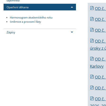
tajemníka
Opatření děkana
OD č.
Harmonogram akademického roku
OD č.
Směrnice a provozní řády
OD č. 
Zápisy
OD č.
úroky z 
OD č.
Karlovy
OD č. 
OD č.
OD č.
2026_202