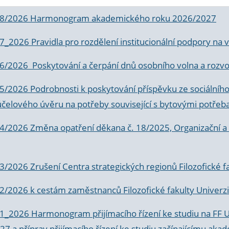
 8/2026 Harmonogram akademického roku 2026/2027
 7_2026 Pravidla pro rozdělení institucionální podpory n
6/2026 Poskytování a čerpání dnů osobního volna a rozvoje
 5/2026 Podrobnosti k poskytování příspěvku ze sociálníh
účelového úvěru na potřeby související s bytovými potřeb
 4/2026 Změna opatření děkana č. 18/2025, Organizační a p
3/2026 Zrušení Centra strategických regionů Filozofické f
 2/2026 k
cestám zaměstnanců Filozofické fakulty Univerzi
 1_2026 Harmonogram přijímacího řízení ke studiu na FF 
7 a příprav přijímacího řízení ke studiu začínajícímu 