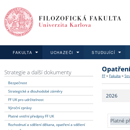
FAKULTA
UCHAZEČI
STUDUJÍCÍ
Opatřen
FAKULTA
UCHAZEČI
STUDUJÍCÍ
VĚDA A VÝZKUM
ZAHRANIČÍ
Struktura a
Co studova
Bakalářsk
O vědě a 
Aktuální n
Strategie a další dokumenty
FF
>
Fakulta
>
Str
Bezpečnost
Dozvědět se více
Podat přihlášku
Dozvědět se více
Dozvědět se více
Dozvědět se více
Strategie 
Učitelské 
Doktorské
Akademické
Vyjíždějící
Strategické a dlouhodobé záměry
2026
Podpora a
Informace 
Rigorózní 
Granty a p
Přijíždějíc
FF UK pro udržitelnost
Výroční zprávy
Absolventi
Vyjíždějíc
Platné vnitřní předpisy FF UK
Platné p
Rozhodnutí a sdělení děkana, opatření a sdělení
Fakultní š