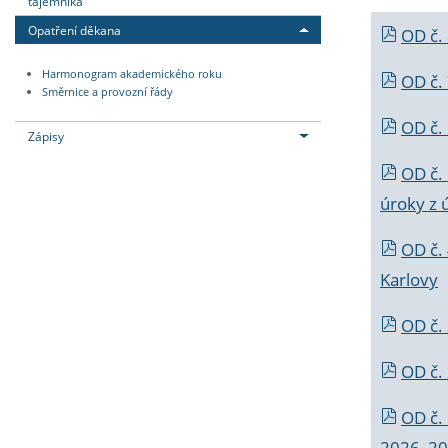
tajemníka
Opatření děkana
OD č.
Harmonogram akademického roku
OD č.
Směrnice a provozní řády
OD č. 
Zápisy
OD č.
úroky z 
OD č.
Karlovy
OD č. 
OD č.
OD č.
2026_202