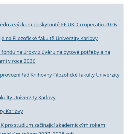
a vědu a výzkum poskytnuté FF UK_Co operatio 2026
 na Filozofické fakultě Univerzity Karlovy
o fondu na úroky z úvěru na bytové potřeby a na
ami v roce 2026
rovozní řád Knihovny Filozofické fakulty Univerzity
akulty Univerzity Karlovy
ty Karlovy
UK pro studium začínající akademickým rokem
akademickým rokem 2027_2028.pdf