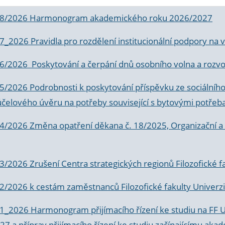
 8/2026 Harmonogram akademického roku 2026/2027
 7_2026 Pravidla pro rozdělení institucionální podpory n
6/2026 Poskytování a čerpání dnů osobního volna a rozvoje
 5/2026 Podrobnosti k poskytování příspěvku ze sociálníh
účelového úvěru na potřeby související s bytovými potřeb
 4/2026 Změna opatření děkana č. 18/2025, Organizační a p
3/2026 Zrušení Centra strategických regionů Filozofické f
 2/2026 k
cestám zaměstnanců Filozofické fakulty Univerzi
 1_2026 Harmonogram přijímacího řízení ke studiu na FF 
7 a příprav přijímacího řízení ke studiu začínajícímu 