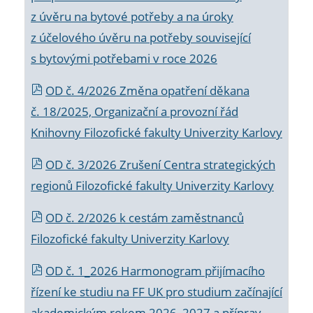
z úvěru na bytové potřeby a na úroky
z účelového úvěru na potřeby související
s bytovými potřebami v roce 2026
OD č. 4/2026 Změna opatření děkana
č. 18/2025, Organizační a provozní řád
Knihovny Filozofické fakulty Univerzity Karlovy
OD č. 3/2026 Zrušení Centra strategických
regionů Filozofické fakulty Univerzity Karlovy
OD č. 2/2026 k
cestám zaměstnanců
Filozofické fakulty Univerzity Karlovy
OD č. 1_2026 Harmonogram přijímacího
řízení ke studiu na FF UK pro studium začínající
akademickým rokem 2026_2027 a příprav