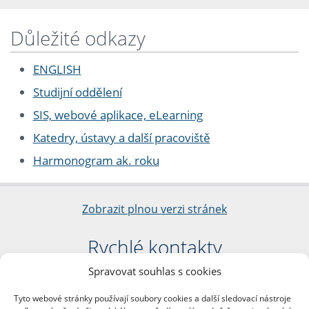
Důležité odkazy
ENGLISH
Studijní oddělení
SIS, webové aplikace, eLearning
Katedry, ústavy a další pracoviště
Harmonogram ak. roku
Zobrazit plnou verzi stránek
Rychlé kontakty
Spravovat souhlas s cookies
Filozofická fakulta
Univerzita Karlova
Tyto webové stránky používají soubory cookies a další sledovací nástroje
nám. Jana Palacha 1/2