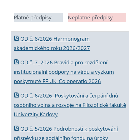
Platné předpisy
Neplatné předpisy
OD č. 8/2026 Harmonogram
akademického roku 2026/2027
OD č. 7_2026 Pravidla pro rozdělení
institucionální podpory na vědu a výzkum
poskytnuté FF UK_Co operatio 2026
OD č. 6/2026 Poskytování a čerpání dnů
osobního volna a rozvoje na Filozofické fakultě
Univerzity Karlovy
OD č. 5/2026 Podrobnosti k poskytování
příspěvku ze sociálního fondu na úroky