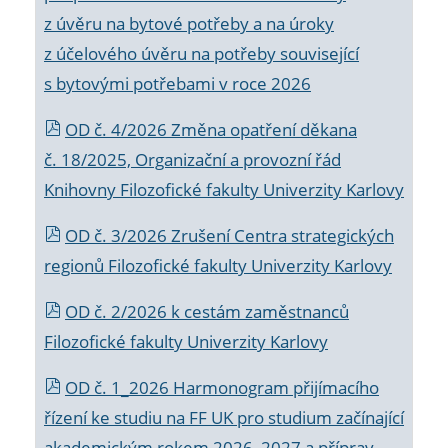
z úvěru na bytové potřeby a na úroky
z účelového úvěru na potřeby související
s bytovými potřebami v roce 2026
OD č. 4/2026 Změna opatření děkana
č. 18/2025, Organizační a provozní řád
Knihovny Filozofické fakulty Univerzity Karlovy
OD č. 3/2026 Zrušení Centra strategických
regionů Filozofické fakulty Univerzity Karlovy
OD č. 2/2026 k
cestám zaměstnanců
Filozofické fakulty Univerzity Karlovy
OD č. 1_2026 Harmonogram přijímacího
řízení ke studiu na FF UK pro studium začínající
akademickým rokem 2026_2027 a příprav