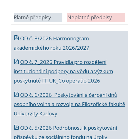
Platné předpisy
Neplatné předpisy
OD č. 8/2026 Harmonogram
akademického roku 2026/2027
OD č. 7_2026 Pravidla pro rozdělení
institucionální podpory na vědu a výzkum
poskytnuté FF UK_Co operatio 2026
OD č. 6/2026 Poskytování a čerpání dnů
osobního volna a rozvoje na Filozofické fakultě
Univerzity Karlovy
OD č. 5/2026 Podrobnosti k poskytování
příspěvku ze sociálního fondu na úroky