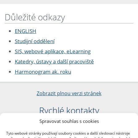
Důležité odkazy
ENGLISH
Studijní oddělení
SIS, webové aplikace, eLearning
Katedry, ústavy a další pracoviště
Harmonogram ak. roku
Zobrazit plnou verzi stránek
Rychlé kontakty
Spravovat souhlas s cookies
Filozofická fakulta
Univerzita Karlova
Tyto webové stránky používají soubory cookies a další sledovací nástroje
nám. Jana Palacha 1/2