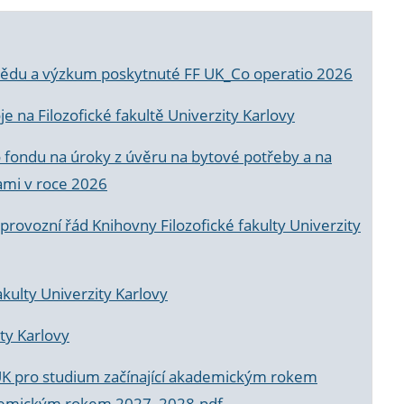
a vědu a výzkum poskytnuté FF UK_Co operatio 2026
 na Filozofické fakultě Univerzity Karlovy
o fondu na úroky z úvěru na bytové potřeby a na
ami v roce 2026
rovozní řád Knihovny Filozofické fakulty Univerzity
akulty Univerzity Karlovy
ty Karlovy
UK pro studium začínající akademickým rokem
akademickým rokem 2027_2028.pdf