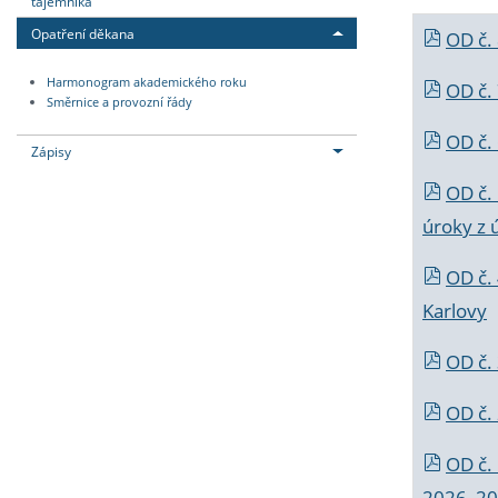
tajemníka
Opatření děkana
OD č.
Harmonogram akademického roku
OD č.
Směrnice a provozní řády
OD č. 
Zápisy
OD č.
úroky z 
OD č.
Karlovy
OD č. 
OD č.
OD č.
2026_202