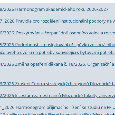
 8/2026 Harmonogram akademického roku 2026/2027
 7_2026 Pravidla pro rozdělení institucionální podpory n
6/2026 Poskytování a čerpání dnů osobního volna a rozvoje
 5/2026 Podrobnosti k poskytování příspěvku ze sociálníh
účelového úvěru na potřeby související s bytovými potřeb
 4/2026 Změna opatření děkana č. 18/2025, Organizační a p
3/2026 Zrušení Centra strategických regionů Filozofické f
 2/2026 k
cestám zaměstnanců Filozofické fakulty Univerzi
 1_2026 Harmonogram přijímacího řízení ke studiu na FF 
7 a příprav přijímacího řízení ke studiu začínajícímu 