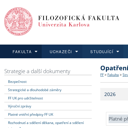
FAKULTA
UCHAZEČI
STUDUJÍCÍ
Opatřen
FAKULTA
UCHAZEČI
STUDUJÍCÍ
VĚDA A VÝZKUM
ZAHRANIČÍ
Struktura a
Co studova
Bakalářsk
O vědě a 
Aktuální n
Strategie a další dokumenty
FF
>
Fakulta
>
Str
Bezpečnost
Dozvědět se více
Podat přihlášku
Dozvědět se více
Dozvědět se více
Dozvědět se více
Strategie 
Učitelské 
Doktorské
Akademické
Vyjíždějící
Strategické a dlouhodobé záměry
2026
Podpora a
Informace 
Rigorózní 
Granty a p
Přijíždějíc
FF UK pro udržitelnost
Výroční zprávy
Absolventi
Vyjíždějíc
Platné vnitřní předpisy FF UK
Platné p
Rozhodnutí a sdělení děkana, opatření a sdělení
Fakultní š