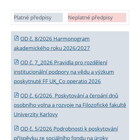
Platné předpisy
Neplatné předpisy
OD č. 8/2026 Harmonogram
akademického roku 2026/2027
OD č. 7_2026 Pravidla pro rozdělení
institucionální podpory na vědu a výzkum
poskytnuté FF UK_Co operatio 2026
OD č. 6/2026 Poskytování a čerpání dnů
osobního volna a rozvoje na Filozofické fakultě
Univerzity Karlovy
OD č. 5/2026 Podrobnosti k poskytování
příspěvku ze sociálního fondu na úroky