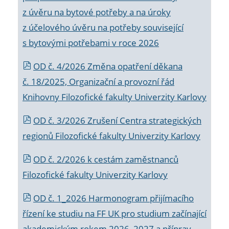
z úvěru na bytové potřeby a na úroky
z účelového úvěru na potřeby související
s bytovými potřebami v roce 2026
OD č. 4/2026 Změna opatření děkana
č. 18/2025, Organizační a provozní řád
Knihovny Filozofické fakulty Univerzity Karlovy
OD č. 3/2026 Zrušení Centra strategických
regionů Filozofické fakulty Univerzity Karlovy
OD č. 2/2026 k
cestám zaměstnanců
Filozofické fakulty Univerzity Karlovy
OD č. 1_2026 Harmonogram přijímacího
řízení ke studiu na FF UK pro studium začínající
akademickým rokem 2026_2027 a příprav