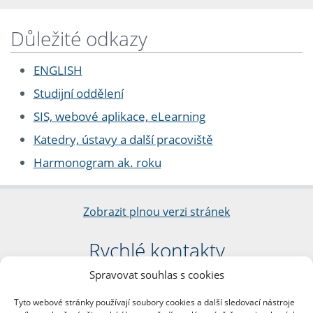
Důležité odkazy
ENGLISH
Studijní oddělení
SIS, webové aplikace, eLearning
Katedry, ústavy a další pracoviště
Harmonogram ak. roku
Zobrazit plnou verzi stránek
Rychlé kontakty
Spravovat souhlas s cookies
Filozofická fakulta
Univerzita Karlova
Tyto webové stránky používají soubory cookies a další sledovací nástroje
nám. Jana Palacha 1/2