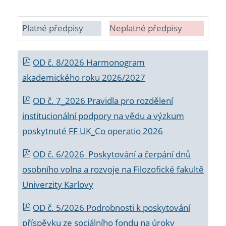
Platné předpisy
Neplatné předpisy
OD č. 8/2026 Harmonogram
akademického roku 2026/2027
OD č. 7_2026 Pravidla pro rozdělení
institucionální podpory na vědu a výzkum
poskytnuté FF UK_Co operatio 2026
OD č. 6/2026 Poskytování a čerpání dnů
osobního volna a rozvoje na Filozofické fakultě
Univerzity Karlovy
OD č. 5/2026 Podrobnosti k poskytování
příspěvku ze sociálního fondu na úroky