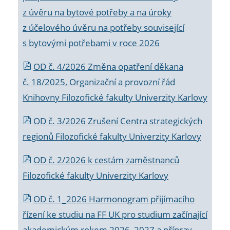
z úvěru na bytové potřeby a na úroky
z účelového úvěru na potřeby související
s bytovými potřebami v roce 2026
OD č. 4/2026 Změna opatření děkana
č. 18/2025, Organizační a provozní řád
Knihovny Filozofické fakulty Univerzity Karlovy
OD č. 3/2026 Zrušení Centra strategických
regionů Filozofické fakulty Univerzity Karlovy
OD č. 2/2026 k
cestám zaměstnanců
Filozofické fakulty Univerzity Karlovy
OD č. 1_2026 Harmonogram přijímacího
řízení ke studiu na FF UK pro studium začínající
akademickým rokem 2026_2027 a příprav