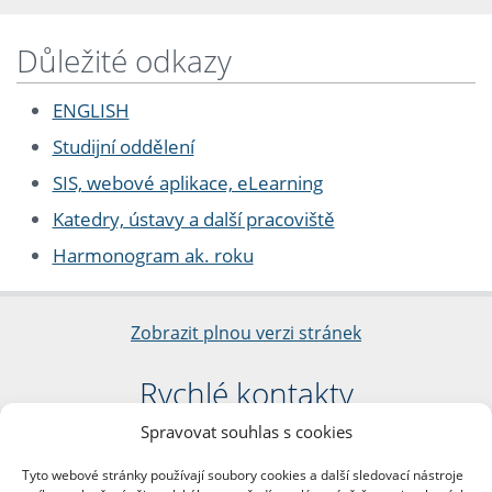
Důležité odkazy
ENGLISH
Studijní oddělení
SIS, webové aplikace, eLearning
Katedry, ústavy a další pracoviště
Harmonogram ak. roku
Zobrazit plnou verzi stránek
Rychlé kontakty
Spravovat souhlas s cookies
Filozofická fakulta
Univerzita Karlova
Tyto webové stránky používají soubory cookies a další sledovací nástroje
nám. Jana Palacha 1/2