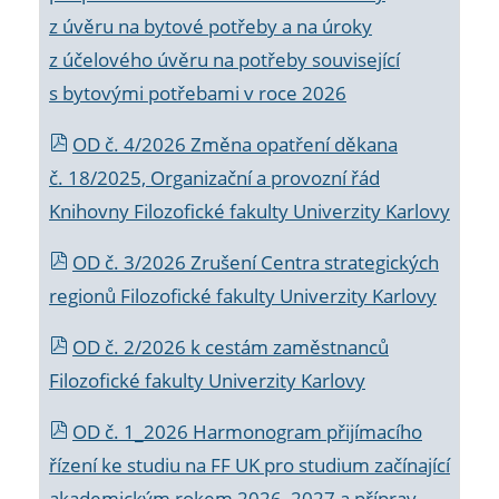
z úvěru na bytové potřeby a na úroky
z účelového úvěru na potřeby související
s bytovými potřebami v roce 2026
OD č. 4/2026 Změna opatření děkana
č. 18/2025, Organizační a provozní řád
Knihovny Filozofické fakulty Univerzity Karlovy
OD č. 3/2026 Zrušení Centra strategických
regionů Filozofické fakulty Univerzity Karlovy
OD č. 2/2026 k
cestám zaměstnanců
Filozofické fakulty Univerzity Karlovy
OD č. 1_2026 Harmonogram přijímacího
řízení ke studiu na FF UK pro studium začínající
akademickým rokem 2026_2027 a příprav