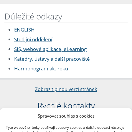
Důležité odkazy
ENGLISH
Studijní oddělení
SIS, webové aplikace, eLearning
Katedry, ústavy a další pracoviště
Harmonogram ak. roku
Zobrazit plnou verzi stránek
Rychlé kontakty
Spravovat souhlas s cookies
Filozofická fakulta
Univerzita Karlova
Tyto webové stránky používají soubory cookies a další sledovací nástroje
nám. Jana Palacha 1/2