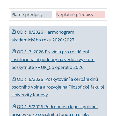
Platné předpisy
Neplatné předpisy
OD č. 8/2026 Harmonogram
akademického roku 2026/2027
OD č. 7_2026 Pravidla pro rozdělení
institucionální podpory na vědu a výzkum
poskytnuté FF UK_Co operatio 2026
OD č. 6/2026 Poskytování a čerpání dnů
osobního volna a rozvoje na Filozofické fakultě
Univerzity Karlovy
OD č. 5/2026 Podrobnosti k poskytování
příspěvku ze sociálního fondu na úroky