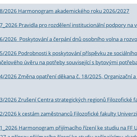
 8/2026 Harmonogram akademického roku 2026/2027
 7_2026 Pravidla pro rozdělení institucionální podpory n
6/2026 Poskytování a čerpání dnů osobního volna a rozvoje
 5/2026 Podrobnosti k poskytování příspěvku ze sociálníh
účelového úvěru na potřeby související s bytovými potřeb
 4/2026 Změna opatření děkana č. 18/2025, Organizační a p
3/2026 Zrušení Centra strategických regionů Filozofické f
 2/2026 k
cestám zaměstnanců Filozofické fakulty Univerzi
 1_2026 Harmonogram přijímacího řízení ke studiu na FF 
7 a příprav přijímacího řízení ke studiu začínajícímu 