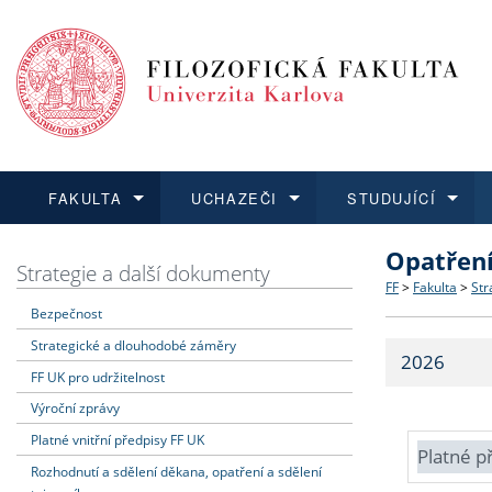
FAKULTA
UCHAZEČI
STUDUJÍCÍ
Opatřen
FAKULTA
UCHAZEČI
STUDUJÍCÍ
VĚDA A VÝZKUM
ZAHRANIČÍ
Struktura a
Co studova
Bakalářsk
O vědě a 
Aktuální n
Strategie a další dokumenty
FF
>
Fakulta
>
Str
Bezpečnost
Dozvědět se více
Podat přihlášku
Dozvědět se více
Dozvědět se více
Dozvědět se více
Strategie 
Učitelské 
Doktorské
Akademické
Vyjíždějící
Strategické a dlouhodobé záměry
2026
Podpora a
Informace 
Rigorózní 
Granty a p
Přijíždějíc
FF UK pro udržitelnost
Výroční zprávy
Absolventi
Vyjíždějíc
Platné vnitřní předpisy FF UK
Platné p
Rozhodnutí a sdělení děkana, opatření a sdělení
Fakultní š