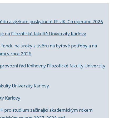
a vědu a výzkum poskytnuté FF UK_Co operatio 2026
 na Filozofické fakultě Univerzity Karlovy
o fondu na úroky z úvěru na bytové potřeby a na
ami v roce 2026
rovozní řád Knihovny Filozofické fakulty Univerzity
akulty Univerzity Karlovy
ty Karlovy
UK pro studium začínající akademickým rokem
akademickým rokem 2027_2028.pdf