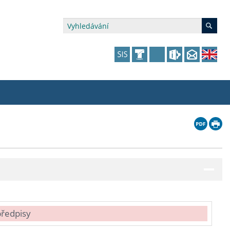
édia a veřejnost
 dalšího vzdělávání
 dalšího vzdělávání
fer & Impact Office
dějící zaměstnanci
vna
amy s mikrocertifikátem
jící se specifickými potřebami
ké ceny a fondy
akultní financování výjezdů
p fakulty
zita třetího věku
a a benefity pro studující
kace
and Central European Studies
ová řízení
předpisy
atelství FF UK