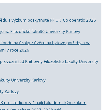
a vědu a výzkum poskytnuté FF UK_Co operatio 2026
 na Filozofické fakultě Univerzity Karlovy
o fondu na úroky z úvěru na bytové potřeby a na
ami v roce 2026
rovozní řád Knihovny Filozofické fakulty Univerzity
akulty Univerzity Karlovy
ty Karlovy
UK pro studium začínající akademickým rokem
akademickým rokem 2027_2028.pdf