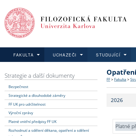
FAKULTA
UCHAZEČI
STUDUJÍCÍ
Opatřen
FAKULTA
UCHAZEČI
STUDUJÍCÍ
VĚDA A VÝZKUM
ZAHRANIČÍ
Struktura a
Co studova
Bakalářsk
O vědě a 
Aktuální n
Strategie a další dokumenty
FF
>
Fakulta
>
Str
Bezpečnost
Dozvědět se více
Podat přihlášku
Dozvědět se více
Dozvědět se více
Dozvědět se více
Strategie 
Učitelské 
Doktorské
Akademické
Vyjíždějící
Strategické a dlouhodobé záměry
2026
Podpora a
Informace 
Rigorózní 
Granty a p
Přijíždějíc
FF UK pro udržitelnost
Výroční zprávy
Absolventi
Vyjíždějíc
Platné vnitřní předpisy FF UK
Platné p
Rozhodnutí a sdělení děkana, opatření a sdělení
Fakultní š