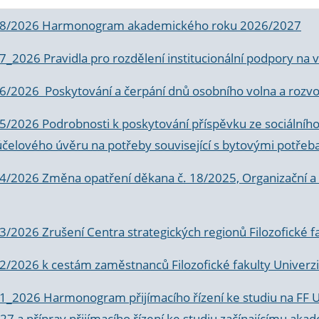
 8/2026 Harmonogram akademického roku 2026/2027
 7_2026 Pravidla pro rozdělení institucionální podpory n
6/2026 Poskytování a čerpání dnů osobního volna a rozvoje
 5/2026 Podrobnosti k poskytování příspěvku ze sociálníh
účelového úvěru na potřeby související s bytovými potřeb
 4/2026 Změna opatření děkana č. 18/2025, Organizační a p
3/2026 Zrušení Centra strategických regionů Filozofické f
 2/2026 k
cestám zaměstnanců Filozofické fakulty Univerzi
 1_2026 Harmonogram přijímacího řízení ke studiu na FF 
7 a příprav přijímacího řízení ke studiu začínajícímu 