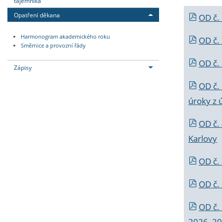
tajemníka
Opatření děkana
OD č.
Harmonogram akademického roku
OD č.
Směrnice a provozní řády
OD č. 
Zápisy
OD č.
úroky z 
OD č.
Karlovy
OD č. 
OD č.
OD č.
2026_202