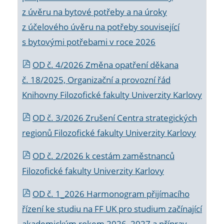
z úvěru na bytové potřeby a na úroky
z účelového úvěru na potřeby související
s bytovými potřebami v roce 2026
OD č. 4/2026 Změna opatření děkana
č. 18/2025, Organizační a provozní řád
Knihovny Filozofické fakulty Univerzity Karlovy
OD č. 3/2026 Zrušení Centra strategických
regionů Filozofické fakulty Univerzity Karlovy
OD č. 2/2026 k
cestám zaměstnanců
Filozofické fakulty Univerzity Karlovy
OD č. 1_2026 Harmonogram přijímacího
řízení ke studiu na FF UK pro studium začínající
akademickým rokem 2026_2027 a příprav