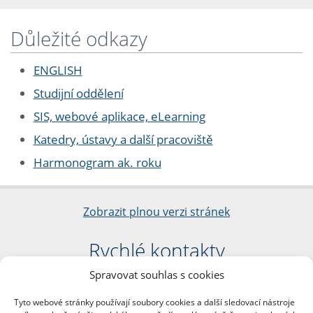
Důležité odkazy
ENGLISH
Studijní oddělení
SIS, webové aplikace, eLearning
Katedry, ústavy a další pracoviště
Harmonogram ak. roku
Zobrazit plnou verzi stránek
Rychlé kontakty
Spravovat souhlas s cookies
Filozofická fakulta
Univerzita Karlova
Tyto webové stránky používají soubory cookies a další sledovací nástroje
nám. Jana Palacha 1/2