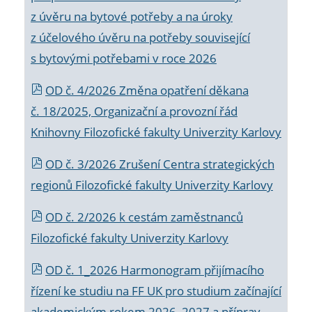
z úvěru na bytové potřeby a na úroky
z účelového úvěru na potřeby související
s bytovými potřebami v roce 2026
OD č. 4/2026 Změna opatření děkana
č. 18/2025, Organizační a provozní řád
Knihovny Filozofické fakulty Univerzity Karlovy
OD č. 3/2026 Zrušení Centra strategických
regionů Filozofické fakulty Univerzity Karlovy
OD č. 2/2026 k
cestám zaměstnanců
Filozofické fakulty Univerzity Karlovy
OD č. 1_2026 Harmonogram přijímacího
řízení ke studiu na FF UK pro studium začínající
akademickým rokem 2026_2027 a příprav