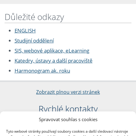
Důležité odkazy
ENGLISH
Studijní oddělení
SIS, webové aplikace, eLearning
Katedry, ústavy a další pracoviště
Harmonogram ak. roku
Zobrazit plnou verzi stránek
Rychlé kontakty
Spravovat souhlas s cookies
Filozofická fakulta
Univerzita Karlova
Tyto webové stránky používají soubory cookies a další sledovací nástroje
nám. Jana Palacha 1/2