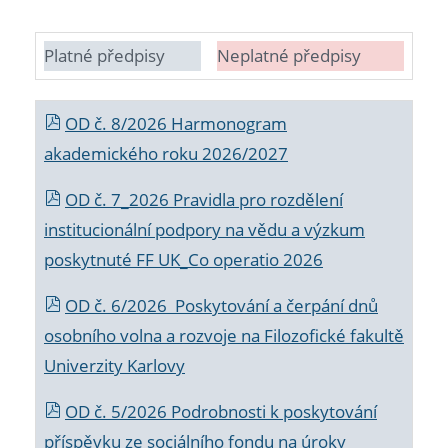
Platné předpisy
Neplatné předpisy
OD č. 8/2026 Harmonogram
akademického roku 2026/2027
OD č. 7_2026 Pravidla pro rozdělení
institucionální podpory na vědu a výzkum
poskytnuté FF UK_Co operatio 2026
OD č. 6/2026 Poskytování a čerpání dnů
osobního volna a rozvoje na Filozofické fakultě
Univerzity Karlovy
OD č. 5/2026 Podrobnosti k poskytování
příspěvku ze sociálního fondu na úroky