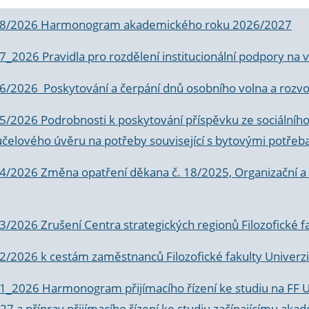
 8/2026 Harmonogram akademického roku 2026/2027
 7_2026 Pravidla pro rozdělení institucionální podpory n
6/2026 Poskytování a čerpání dnů osobního volna a rozvoje
 5/2026 Podrobnosti k poskytování příspěvku ze sociálníh
účelového úvěru na potřeby související s bytovými potřeb
 4/2026 Změna opatření děkana č. 18/2025, Organizační a p
3/2026 Zrušení Centra strategických regionů Filozofické f
 2/2026 k
cestám zaměstnanců Filozofické fakulty Univerzi
 1_2026 Harmonogram přijímacího řízení ke studiu na FF 
7 a příprav přijímacího řízení ke studiu začínajícímu 