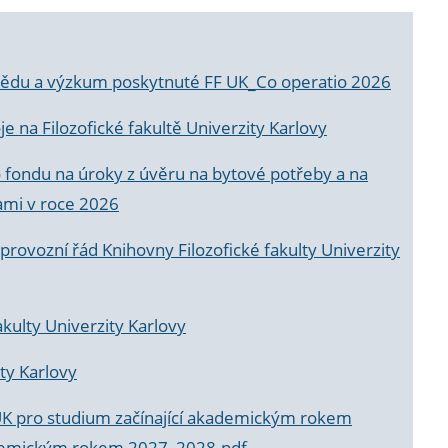
a vědu a výzkum poskytnuté FF UK_Co operatio 2026
 na Filozofické fakultě Univerzity Karlovy
o fondu na úroky z úvěru na bytové potřeby a na
ami v roce 2026
rovozní řád Knihovny Filozofické fakulty Univerzity
akulty Univerzity Karlovy
ty Karlovy
UK pro studium začínající akademickým rokem
akademickým rokem 2027_2028.pdf