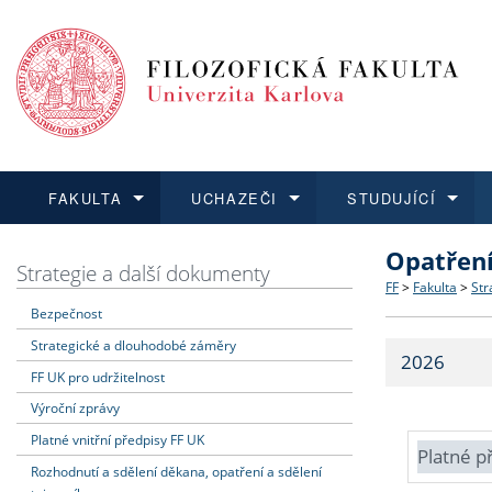
FAKULTA
UCHAZEČI
STUDUJÍCÍ
Opatřen
FAKULTA
UCHAZEČI
STUDUJÍCÍ
VĚDA A VÝZKUM
ZAHRANIČÍ
Struktura a
Co studova
Bakalářsk
O vědě a 
Aktuální n
Strategie a další dokumenty
FF
>
Fakulta
>
Str
Bezpečnost
Dozvědět se více
Podat přihlášku
Dozvědět se více
Dozvědět se více
Dozvědět se více
Strategie 
Učitelské 
Doktorské
Akademické
Vyjíždějící
Strategické a dlouhodobé záměry
2026
Podpora a
Informace 
Rigorózní 
Granty a p
Přijíždějíc
FF UK pro udržitelnost
Výroční zprávy
Absolventi
Vyjíždějíc
Platné vnitřní předpisy FF UK
Platné p
Rozhodnutí a sdělení děkana, opatření a sdělení
Fakultní š