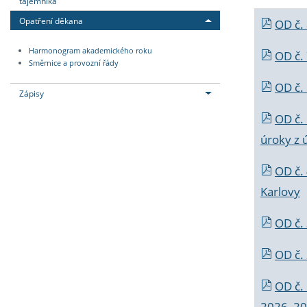
tajemníka
Opatření děkana
OD č.
Harmonogram akademického roku
OD č.
Směrnice a provozní řády
OD č. 
Zápisy
OD č.
úroky z 
OD č.
Karlovy
OD č. 
OD č.
OD č.
2026_202