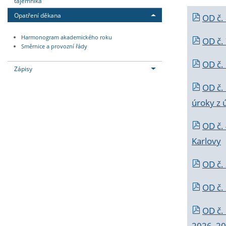
tajemníka
Opatření děkana
OD č.
Harmonogram akademického roku
OD č.
Směrnice a provozní řády
OD č. 
Zápisy
OD č.
úroky z 
OD č.
Karlovy
OD č. 
OD č.
OD č.
2026_202