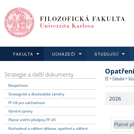
FAKULTA
UCHAZEČI
STUDUJÍCÍ
Opatřen
FAKULTA
UCHAZEČI
STUDUJÍCÍ
VĚDA A VÝZKUM
ZAHRANIČÍ
Struktura a
Co studova
Bakalářsk
O vědě a 
Aktuální n
Strategie a další dokumenty
FF
>
Fakulta
>
Str
Bezpečnost
Dozvědět se více
Podat přihlášku
Dozvědět se více
Dozvědět se více
Dozvědět se více
Strategie 
Učitelské 
Doktorské
Akademické
Vyjíždějící
Strategické a dlouhodobé záměry
2026
Podpora a
Informace 
Rigorózní 
Granty a p
Přijíždějíc
FF UK pro udržitelnost
Výroční zprávy
Absolventi
Vyjíždějíc
Platné vnitřní předpisy FF UK
Platné p
Rozhodnutí a sdělení děkana, opatření a sdělení
Fakultní š