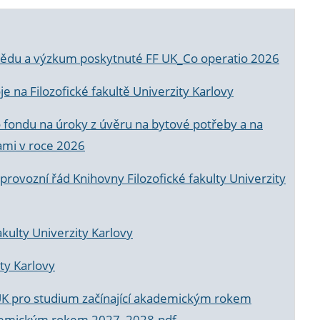
a vědu a výzkum poskytnuté FF UK_Co operatio 2026
 na Filozofické fakultě Univerzity Karlovy
o fondu na úroky z úvěru na bytové potřeby a na
ami v roce 2026
rovozní řád Knihovny Filozofické fakulty Univerzity
akulty Univerzity Karlovy
ty Karlovy
UK pro studium začínající akademickým rokem
akademickým rokem 2027_2028.pdf