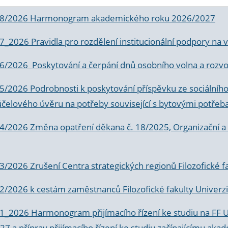
 8/2026 Harmonogram akademického roku 2026/2027
 7_2026 Pravidla pro rozdělení institucionální podpory n
6/2026 Poskytování a čerpání dnů osobního volna a rozvoje
 5/2026 Podrobnosti k poskytování příspěvku ze sociálníh
účelového úvěru na potřeby související s bytovými potřeb
 4/2026 Změna opatření děkana č. 18/2025, Organizační a p
3/2026 Zrušení Centra strategických regionů Filozofické f
 2/2026 k
cestám zaměstnanců Filozofické fakulty Univerzi
 1_2026 Harmonogram přijímacího řízení ke studiu na FF 
7 a příprav přijímacího řízení ke studiu začínajícímu 