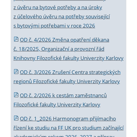
z úvěru na bytové potřeby a na úroky
z účelového úvěru na potřeby související
s bytovými potřebami v roce 2026
OD č. 4/2026 Změna opatření děkana
č. 18/2025, Organizační a provozní řád
Knihovny Filozofické fakulty Univerzity Karlovy
OD č. 3/2026 Zrušení Centra strategických
regionů Filozofické fakulty Univerzity Karlovy
OD č. 2/2026 k
cestám zaměstnanců
Filozofické fakulty Univerzity Karlovy
OD č. 1_2026 Harmonogram přijímacího
řízení ke studiu na FF UK pro studium začínající
akademickým rokem 2026_2027 a příprav