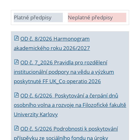
Platné předpisy
Neplatné předpisy
OD č. 8/2026 Harmonogram
akademického roku 2026/2027
OD č. 7_2026 Pravidla pro rozdělení
institucionální podpory na vědu a výzkum
poskytnuté FF UK_Co operatio 2026
OD č. 6/2026 Poskytování a čerpání dnů
osobního volna a rozvoje na Filozofické fakultě
Univerzity Karlovy
OD č. 5/2026 Podrobnosti k poskytování
příspěvku ze sociálního fondu na úroky