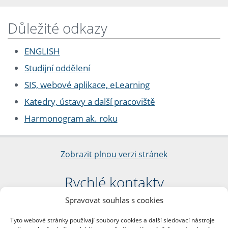
Důležité odkazy
ENGLISH
Studijní oddělení
SIS, webové aplikace, eLearning
Katedry, ústavy a další pracoviště
Harmonogram ak. roku
Zobrazit plnou verzi stránek
Rychlé kontakty
Spravovat souhlas s cookies
Filozofická fakulta
Univerzita Karlova
Tyto webové stránky používají soubory cookies a další sledovací nástroje
nám. Jana Palacha 1/2