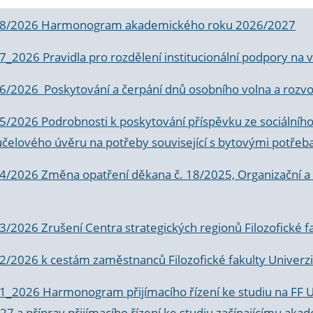
 8/2026 Harmonogram akademického roku 2026/2027
 7_2026 Pravidla pro rozdělení institucionální podpory n
6/2026 Poskytování a čerpání dnů osobního volna a rozvoje
 5/2026 Podrobnosti k poskytování příspěvku ze sociálníh
účelového úvěru na potřeby související s bytovými potřeb
 4/2026 Změna opatření děkana č. 18/2025, Organizační a p
3/2026 Zrušení Centra strategických regionů Filozofické f
 2/2026 k
cestám zaměstnanců Filozofické fakulty Univerzi
 1_2026 Harmonogram přijímacího řízení ke studiu na FF 
7 a příprav přijímacího řízení ke studiu začínajícímu 