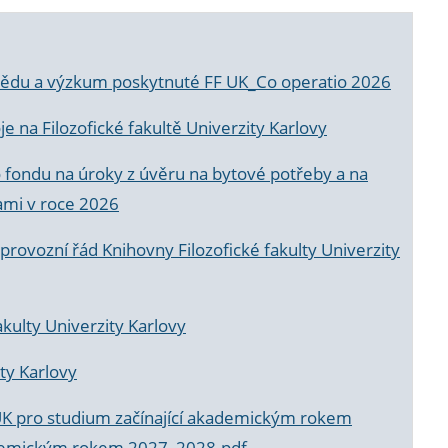
a vědu a výzkum poskytnuté FF UK_Co operatio 2026
 na Filozofické fakultě Univerzity Karlovy
o fondu na úroky z úvěru na bytové potřeby a na
ami v roce 2026
rovozní řád Knihovny Filozofické fakulty Univerzity
akulty Univerzity Karlovy
ty Karlovy
UK pro studium začínající akademickým rokem
akademickým rokem 2027_2028.pdf