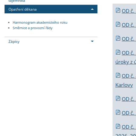
tajemníka
Opatření děkana
OD č.
Harmonogram akademického roku
OD č.
Směrnice a provozní řády
OD č. 
Zápisy
OD č.
úroky z 
OD č.
Karlovy
OD č. 
OD č.
OD č.
2026_202