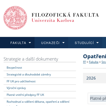
FAKULTA
UCHAZEČI
STUDUJÍCÍ
Opatřen
FAKULTA
UCHAZEČI
STUDUJÍCÍ
VĚDA A VÝZKUM
ZAHRANIČÍ
Struktura a
Co studova
Bakalářsk
O vědě a 
Aktuální n
Strategie a další dokumenty
FF
>
Fakulta
>
Str
Bezpečnost
Dozvědět se více
Podat přihlášku
Dozvědět se více
Dozvědět se více
Dozvědět se více
Strategie 
Učitelské 
Doktorské
Akademické
Vyjíždějící
Strategické a dlouhodobé záměry
2026
Podpora a
Informace 
Rigorózní 
Granty a p
Přijíždějíc
FF UK pro udržitelnost
Výroční zprávy
Absolventi
Vyjíždějíc
Platné vnitřní předpisy FF UK
Platné p
Rozhodnutí a sdělení děkana, opatření a sdělení
Fakultní š