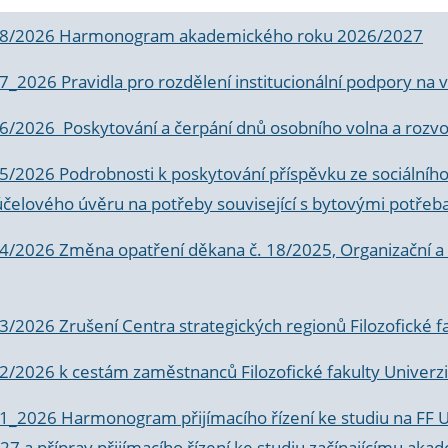
 8/2026 Harmonogram akademického roku 2026/2027
 7_2026 Pravidla pro rozdělení institucionální podpory n
6/2026 Poskytování a čerpání dnů osobního volna a rozvoje
 5/2026 Podrobnosti k poskytování příspěvku ze sociálníh
účelového úvěru na potřeby související s bytovými potřeb
 4/2026 Změna opatření děkana č. 18/2025, Organizační a p
3/2026 Zrušení Centra strategických regionů Filozofické f
 2/2026 k
cestám zaměstnanců Filozofické fakulty Univerzi
 1_2026 Harmonogram přijímacího řízení ke studiu na FF 
7 a příprav přijímacího řízení ke studiu začínajícímu 