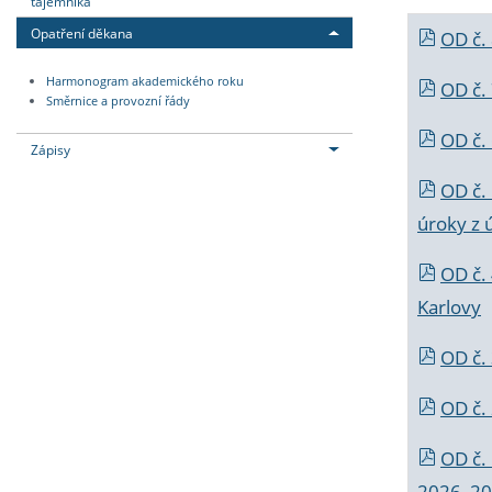
tajemníka
Opatření děkana
OD č.
Harmonogram akademického roku
OD č.
Směrnice a provozní řády
OD č. 
Zápisy
OD č.
úroky z 
OD č.
Karlovy
OD č. 
OD č.
OD č.
2026_202