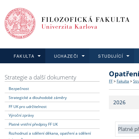
FAKULTA
UCHAZEČI
STUDUJÍCÍ
Opatřen
FAKULTA
UCHAZEČI
STUDUJÍCÍ
VĚDA A VÝZKUM
ZAHRANIČÍ
Struktura a
Co studova
Bakalářsk
O vědě a 
Aktuální n
Strategie a další dokumenty
FF
>
Fakulta
>
Str
Bezpečnost
Dozvědět se více
Podat přihlášku
Dozvědět se více
Dozvědět se více
Dozvědět se více
Strategie 
Učitelské 
Doktorské
Akademické
Vyjíždějící
Strategické a dlouhodobé záměry
2026
Podpora a
Informace 
Rigorózní 
Granty a p
Přijíždějíc
FF UK pro udržitelnost
Výroční zprávy
Absolventi
Vyjíždějíc
Platné vnitřní předpisy FF UK
Platné p
Rozhodnutí a sdělení děkana, opatření a sdělení
Fakultní š