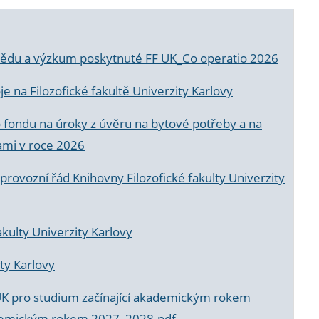
a vědu a výzkum poskytnuté FF UK_Co operatio 2026
 na Filozofické fakultě Univerzity Karlovy
o fondu na úroky z úvěru na bytové potřeby a na
ami v roce 2026
rovozní řád Knihovny Filozofické fakulty Univerzity
akulty Univerzity Karlovy
ty Karlovy
UK pro studium začínající akademickým rokem
akademickým rokem 2027_2028.pdf