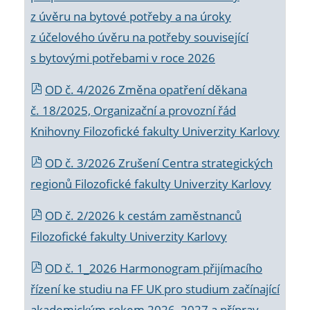
z úvěru na bytové potřeby a na úroky
z účelového úvěru na potřeby související
s bytovými potřebami v roce 2026
OD č. 4/2026 Změna opatření děkana
č. 18/2025, Organizační a provozní řád
Knihovny Filozofické fakulty Univerzity Karlovy
OD č. 3/2026 Zrušení Centra strategických
regionů Filozofické fakulty Univerzity Karlovy
OD č. 2/2026 k
cestám zaměstnanců
Filozofické fakulty Univerzity Karlovy
OD č. 1_2026 Harmonogram přijímacího
řízení ke studiu na FF UK pro studium začínající
akademickým rokem 2026_2027 a příprav