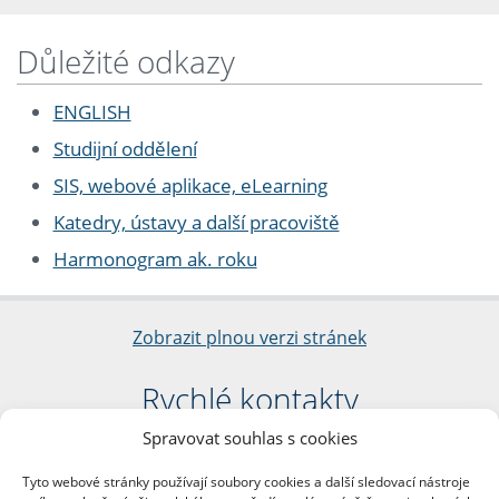
Důležité odkazy
ENGLISH
Studijní oddělení
SIS, webové aplikace, eLearning
Katedry, ústavy a další pracoviště
Harmonogram ak. roku
Zobrazit plnou verzi stránek
Rychlé kontakty
Spravovat souhlas s cookies
Filozofická fakulta
Univerzita Karlova
Tyto webové stránky používají soubory cookies a další sledovací nástroje
nám. Jana Palacha 1/2