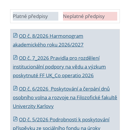
Platné předpisy
Neplatné předpisy
OD č. 8/2026 Harmonogram
akademického roku 2026/2027
OD č. 7_2026 Pravidla pro rozdělení
institucionální podpory na vědu a výzkum
poskytnuté FF UK_Co operatio 2026
OD č. 6/2026 Poskytování a čerpání dnů
osobního volna a rozvoje na Filozofické fakultě
Univerzity Karlovy
OD č. 5/2026 Podrobnosti k poskytování
příspěvku ze sociálního fondu na úroky