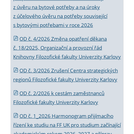
z úvěru na bytové potřeby a na úroky
z účelového úvěru na potřeby související
s bytovými potřebami v roce 2026
OD č. 4/2026 Změna opatření děkana
č. 18/2025, Organizační a provozní řád
Knihovny Filozofické fakulty Univerzity Karlovy
OD č. 3/2026 Zrušení Centra strategických
regionů Filozofické fakulty Univerzity Karlovy
OD č. 2/2026 k
cestám zaměstnanců
Filozofické fakulty Univerzity Karlovy
OD č. 1_2026 Harmonogram přijímacího
řízení ke studiu na FF UK pro studium začínající
akademickým rokem 2026_2027 a příprav