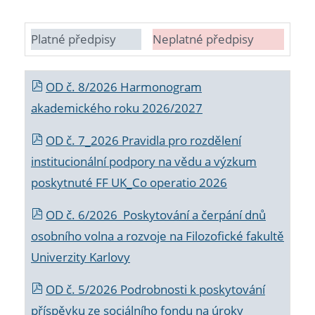
Platné předpisy
Neplatné předpisy
OD č. 8/2026 Harmonogram
akademického roku 2026/2027
OD č. 7_2026 Pravidla pro rozdělení
institucionální podpory na vědu a výzkum
poskytnuté FF UK_Co operatio 2026
OD č. 6/2026 Poskytování a čerpání dnů
osobního volna a rozvoje na Filozofické fakultě
Univerzity Karlovy
OD č. 5/2026 Podrobnosti k poskytování
příspěvku ze sociálního fondu na úroky