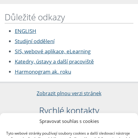
Důležité odkazy
ENGLISH
Studijní oddělení
SIS, webové aplikace, eLearning
Katedry, ústavy a další pracoviště
Harmonogram ak. roku
Zobrazit plnou verzi stránek
Rychlé kontakty
Spravovat souhlas s cookies
Filozofická fakulta
Univerzita Karlova
Tyto webové stránky používají soubory cookies a další sledovací nástroje
nám. Jana Palacha 1/2