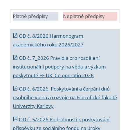
Platné předpisy
Neplatné předpisy
OD č. 8/2026 Harmonogram
akademického roku 2026/2027
OD č. 7_2026 Pravidla pro rozdělení
institucionální podpory na vědu a výzkum
poskytnuté FF UK_Co operatio 2026
OD č. 6/2026 Poskytování a čerpání dnů
osobního volna a rozvoje na Filozofické fakultě
Univerzity Karlovy
OD č. 5/2026 Podrobnosti k poskytování
příspěvku ze sociálního fondu na úroky