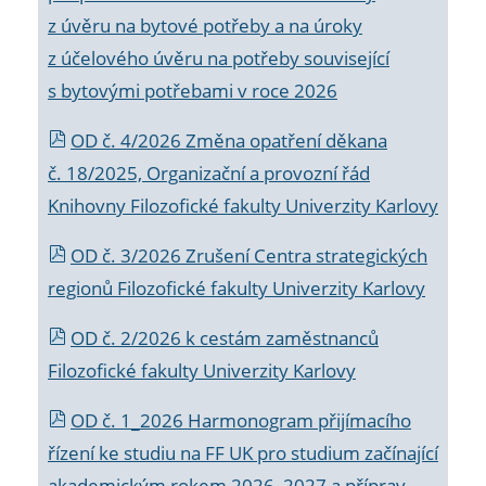
z úvěru na bytové potřeby a na úroky
z účelového úvěru na potřeby související
s bytovými potřebami v roce 2026
OD č. 4/2026 Změna opatření děkana
č. 18/2025, Organizační a provozní řád
Knihovny Filozofické fakulty Univerzity Karlovy
OD č. 3/2026 Zrušení Centra strategických
regionů Filozofické fakulty Univerzity Karlovy
OD č. 2/2026 k
cestám zaměstnanců
Filozofické fakulty Univerzity Karlovy
OD č. 1_2026 Harmonogram přijímacího
řízení ke studiu na FF UK pro studium začínající
akademickým rokem 2026_2027 a příprav