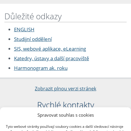
Důležité odkazy
ENGLISH
Studijní oddělení
SIS, webové aplikace, eLearning
Katedry, ústavy a další pracoviště
Harmonogram ak. roku
Zobrazit plnou verzi stránek
Rychlé kontakty
Spravovat souhlas s cookies
Filozofická fakulta
Univerzita Karlova
Tyto webové stránky používají soubory cookies a další sledovací nástroje
nám. Jana Palacha 1/2