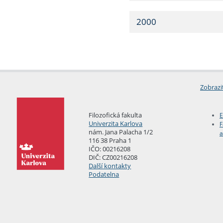
2000
Zobrazi
Filozofická fakulta
E
Univerzita Karlova
F
nám. Jana Palacha 1/2
a
116 38 Praha 1
IČO: 00216208
DIČ: CZ00216208
Další kontakty
Podatelna