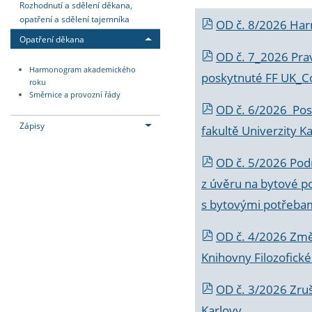
Rozhodnutí a sdělení děkana,
opatření a sdělení tajemníka
OD č. 8/2026 Ha
Opatření děkana
OD č. 7_2026 Prav
Harmonogram akademického
poskytnuté FF UK_C
roku
Směrnice a provozní řády
OD č. 6/2026 Posk
Zápisy
fakultě Univerzity K
OD č. 5/2026 Podr
z úvěru na bytové po
s bytovými potřebam
OD č. 4/2026 Změ
Knihovny Filozofické
OD č. 3/2026 Zruš
Karlovy