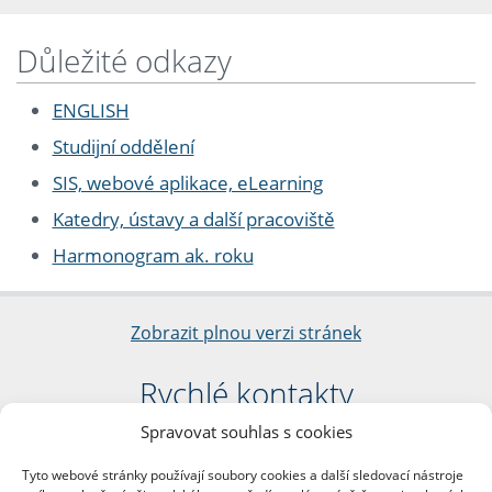
Důležité odkazy
ENGLISH
Studijní oddělení
SIS, webové aplikace, eLearning
Katedry, ústavy a další pracoviště
Harmonogram ak. roku
Zobrazit plnou verzi stránek
Rychlé kontakty
Spravovat souhlas s cookies
Filozofická fakulta
Univerzita Karlova
Tyto webové stránky používají soubory cookies a další sledovací nástroje
nám. Jana Palacha 1/2