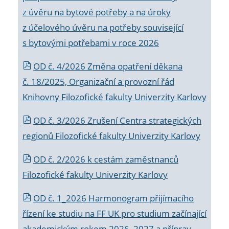
z úvěru na bytové potřeby a na úroky
z účelového úvěru na potřeby související
s bytovými potřebami v roce 2026
OD č. 4/2026 Změna opatření děkana
č. 18/2025, Organizační a provozní řád
Knihovny Filozofické fakulty Univerzity Karlovy
OD č. 3/2026 Zrušení Centra strategických
regionů Filozofické fakulty Univerzity Karlovy
OD č. 2/2026 k
cestám zaměstnanců
Filozofické fakulty Univerzity Karlovy
OD č. 1_2026 Harmonogram přijímacího
řízení ke studiu na FF UK pro studium začínající
akademickým rokem 2026_2027 a příprav