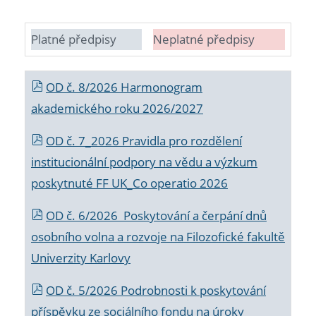
Platné předpisy
Neplatné předpisy
OD č. 8/2026 Harmonogram
akademického roku 2026/2027
OD č. 7_2026 Pravidla pro rozdělení
institucionální podpory na vědu a výzkum
poskytnuté FF UK_Co operatio 2026
OD č. 6/2026 Poskytování a čerpání dnů
osobního volna a rozvoje na Filozofické fakultě
Univerzity Karlovy
OD č. 5/2026 Podrobnosti k poskytování
příspěvku ze sociálního fondu na úroky