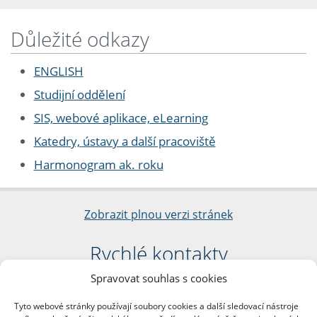
Důležité odkazy
ENGLISH
Studijní oddělení
SIS, webové aplikace, eLearning
Katedry, ústavy a další pracoviště
Harmonogram ak. roku
Zobrazit plnou verzi stránek
Rychlé kontakty
Spravovat souhlas s cookies
Filozofická fakulta
Univerzita Karlova
Tyto webové stránky používají soubory cookies a další sledovací nástroje
nám. Jana Palacha 1/2