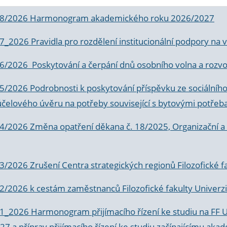
 8/2026 Harmonogram akademického roku 2026/2027
 7_2026 Pravidla pro rozdělení institucionální podpory n
6/2026 Poskytování a čerpání dnů osobního volna a rozvoje
 5/2026 Podrobnosti k poskytování příspěvku ze sociálníh
účelového úvěru na potřeby související s bytovými potřeb
 4/2026 Změna opatření děkana č. 18/2025, Organizační a p
3/2026 Zrušení Centra strategických regionů Filozofické f
 2/2026 k
cestám zaměstnanců Filozofické fakulty Univerzi
 1_2026 Harmonogram přijímacího řízení ke studiu na FF 
7 a příprav přijímacího řízení ke studiu začínajícímu 