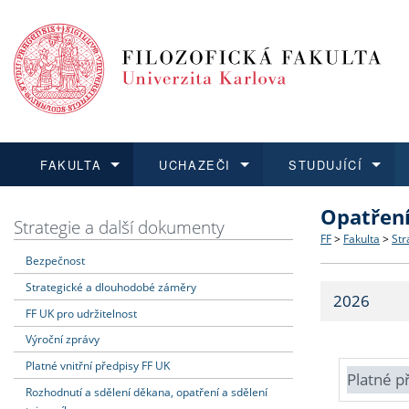
FAKULTA
UCHAZEČI
STUDUJÍCÍ
Opatřen
FAKULTA
UCHAZEČI
STUDUJÍCÍ
VĚDA A VÝZKUM
ZAHRANIČÍ
Struktura a
Co studova
Bakalářsk
O vědě a 
Aktuální n
Strategie a další dokumenty
FF
>
Fakulta
>
Str
Bezpečnost
Dozvědět se více
Podat přihlášku
Dozvědět se více
Dozvědět se více
Dozvědět se více
Strategie 
Učitelské 
Doktorské
Akademické
Vyjíždějící
Strategické a dlouhodobé záměry
2026
Podpora a
Informace 
Rigorózní 
Granty a p
Přijíždějíc
FF UK pro udržitelnost
Výroční zprávy
Absolventi
Vyjíždějíc
Platné vnitřní předpisy FF UK
Platné p
Rozhodnutí a sdělení děkana, opatření a sdělení
Fakultní š