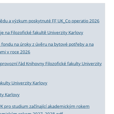
a vědu a výzkum poskytnuté FF UK_Co operatio 2026
 na Filozofické fakultě Univerzity Karlovy
o fondu na úroky z úvěru na bytové potřeby a na
ami v roce 2026
rovozní řád Knihovny Filozofické fakulty Univerzity
akulty Univerzity Karlovy
ty Karlovy
UK pro studium začínající akademickým rokem
akademickým rokem 2027_2028.pdf