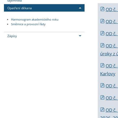
tajemníka
Opatření děkana
OD č.
Harmonogram akademického roku
OD č.
Směrnice a provozní řády
OD č. 
Zápisy
OD č.
úroky z 
OD č.
Karlovy
OD č. 
OD č.
OD č.
2026_202