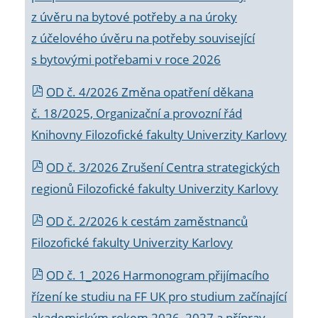
z úvěru na bytové potřeby a na úroky
z účelového úvěru na potřeby související
s bytovými potřebami v roce 2026
OD č. 4/2026 Změna opatření děkana
č. 18/2025, Organizační a provozní řád
Knihovny Filozofické fakulty Univerzity Karlovy
OD č. 3/2026 Zrušení Centra strategických
regionů Filozofické fakulty Univerzity Karlovy
OD č. 2/2026 k
cestám zaměstnanců
Filozofické fakulty Univerzity Karlovy
OD č. 1_2026 Harmonogram přijímacího
řízení ke studiu na FF UK pro studium začínající
akademickým rokem 2026_2027 a příprav