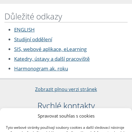
Důležité odkazy
ENGLISH
Studijní oddělení
SIS, webové aplikace, eLearning
Katedry, ústavy a další pracoviště
Harmonogram ak. roku
Zobrazit plnou verzi stránek
Rychlé kontakty
Spravovat souhlas s cookies
Filozofická fakulta
Univerzita Karlova
Tyto webové stránky používají soubory cookies a další sledovací nástroje
nám. Jana Palacha 1/2