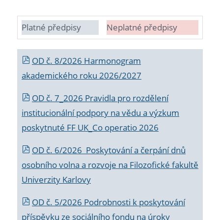
Platné předpisy
Neplatné předpisy
OD č. 8/2026 Harmonogram
akademického roku 2026/2027
OD č. 7_2026 Pravidla pro rozdělení
institucionální podpory na vědu a výzkum
poskytnuté FF UK_Co operatio 2026
OD č. 6/2026 Poskytování a čerpání dnů
osobního volna a rozvoje na Filozofické fakultě
Univerzity Karlovy
OD č. 5/2026 Podrobnosti k poskytování
příspěvku ze sociálního fondu na úroky