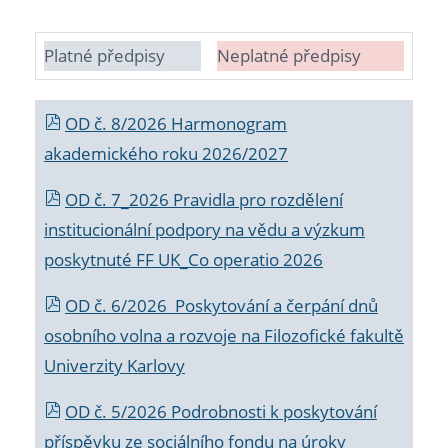
Platné předpisy
Neplatné předpisy
OD č. 8/2026 Harmonogram
akademického roku 2026/2027
OD č. 7_2026 Pravidla pro rozdělení
institucionální podpory na vědu a výzkum
poskytnuté FF UK_Co operatio 2026
OD č. 6/2026 Poskytování a čerpání dnů
osobního volna a rozvoje na Filozofické fakultě
Univerzity Karlovy
OD č. 5/2026 Podrobnosti k poskytování
příspěvku ze sociálního fondu na úroky