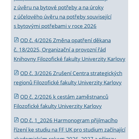
z úvěru na bytové potřeby a na úroky
z účelového úvěru na potřeby související
s bytovými potřebami v roce 2026
OD č. 4/2026 Změna opatření děkana
č. 18/2025, Organizační a provozní řád
Knihovny Filozofické fakulty Univerzity Karlovy
OD č. 3/2026 Zrušení Centra strategických
regionů Filozofické fakulty Univerzity Karlovy
OD č. 2/2026 k
cestám zaměstnanců
Filozofické fakulty Univerzity Karlovy
OD č. 1_2026 Harmonogram přijímacího
řízení ke studiu na FF UK pro studium začínající
akademickým rokem 2026_2027 a příprav