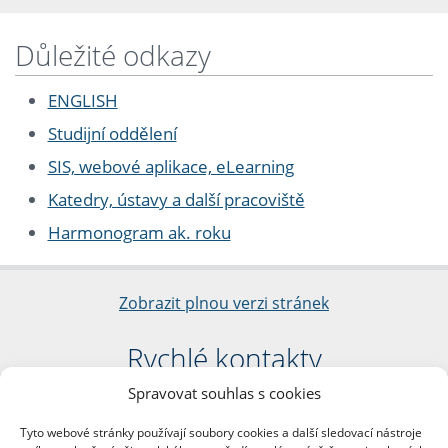
Důležité odkazy
ENGLISH
Studijní oddělení
SIS, webové aplikace, eLearning
Katedry, ústavy a další pracoviště
Harmonogram ak. roku
Zobrazit plnou verzi stránek
Rychlé kontakty
Spravovat souhlas s cookies
Filozofická fakulta
Univerzita Karlova
Tyto webové stránky používají soubory cookies a další sledovací nástroje
nám. Jana Palacha 1/2