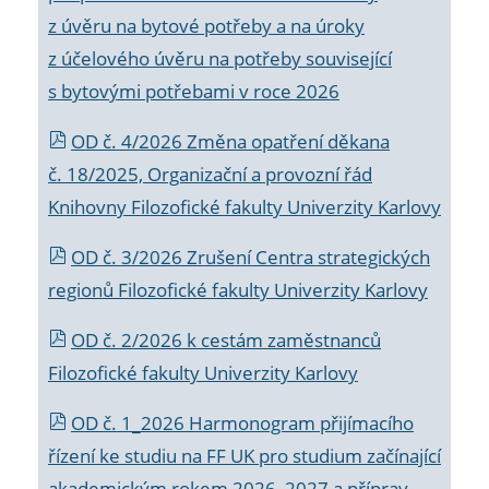
z úvěru na bytové potřeby a na úroky
z účelového úvěru na potřeby související
s bytovými potřebami v roce 2026
OD č. 4/2026 Změna opatření děkana
č. 18/2025, Organizační a provozní řád
Knihovny Filozofické fakulty Univerzity Karlovy
OD č. 3/2026 Zrušení Centra strategických
regionů Filozofické fakulty Univerzity Karlovy
OD č. 2/2026 k
cestám zaměstnanců
Filozofické fakulty Univerzity Karlovy
OD č. 1_2026 Harmonogram přijímacího
řízení ke studiu na FF UK pro studium začínající
akademickým rokem 2026_2027 a příprav