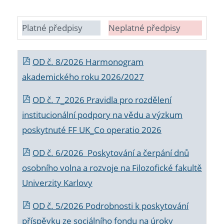
Platné předpisy
Neplatné předpisy
OD č. 8/2026 Harmonogram
akademického roku 2026/2027
OD č. 7_2026 Pravidla pro rozdělení
institucionální podpory na vědu a výzkum
poskytnuté FF UK_Co operatio 2026
OD č. 6/2026 Poskytování a čerpání dnů
osobního volna a rozvoje na Filozofické fakultě
Univerzity Karlovy
OD č. 5/2026 Podrobnosti k poskytování
příspěvku ze sociálního fondu na úroky