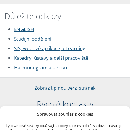
Důležité odkazy
ENGLISH
Studijní oddělení
SIS, webové aplikace, eLearning
Katedry, ústavy a další pracoviště
Harmonogram ak. roku
Zobrazit plnou verzi stránek
Rychlé kontakty
Spravovat souhlas s cookies
Filozofická fakulta
Univerzita Karlova
Tyto webové stránky používají soubory cookies a další sledovací nástroje
nám. Jana Palacha 1/2