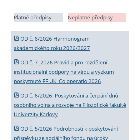
Platné předpisy
Neplatné předpisy
OD č. 8/2026 Harmonogram
akademického roku 2026/2027
OD č. 7_2026 Pravidla pro rozdělení
institucionální podpory na vědu a výzkum
poskytnuté FF UK_Co operatio 2026
OD č. 6/2026 Poskytování a čerpání dnů
osobního volna a rozvoje na Filozofické fakultě
Univerzity Karlovy
OD č. 5/2026 Podrobnosti k poskytování
příspěvku ze sociálního fondu na úroky