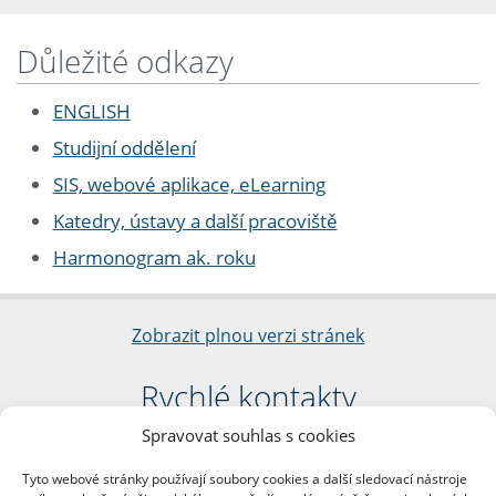
Důležité odkazy
ENGLISH
Studijní oddělení
SIS, webové aplikace, eLearning
Katedry, ústavy a další pracoviště
Harmonogram ak. roku
Zobrazit plnou verzi stránek
Rychlé kontakty
Spravovat souhlas s cookies
Filozofická fakulta
Univerzita Karlova
Tyto webové stránky používají soubory cookies a další sledovací nástroje
nám. Jana Palacha 1/2