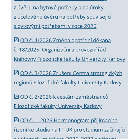
z úvěru na bytové potřeby a na úroky
z účelového úvěru na potřeby související
s bytovými potřebami v roce 2026
OD č. 4/2026 Změna opatření děkana
č. 18/2025, Organizační a provozní řád
Knihovny Filozofické fakulty Univerzity Karlovy
OD č. 3/2026 Zrušení Centra strategických
regionů Filozofické fakulty Univerzity Karlovy
OD č. 2/2026 k
cestám zaměstnanců
Filozofické fakulty Univerzity Karlovy
OD č. 1_2026 Harmonogram přijímacího
řízení ke studiu na FF UK pro studium začínající
akademickým rokem 2026_2027 a příprav