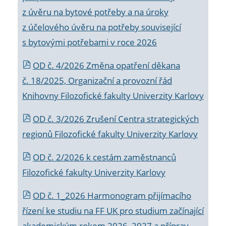
z úvěru na bytové potřeby a na úroky
z účelového úvěru na potřeby související
s bytovými potřebami v roce 2026
OD č. 4/2026 Změna opatření děkana
č. 18/2025, Organizační a provozní řád
Knihovny Filozofické fakulty Univerzity Karlovy
OD č. 3/2026 Zrušení Centra strategických
regionů Filozofické fakulty Univerzity Karlovy
OD č. 2/2026 k
cestám zaměstnanců
Filozofické fakulty Univerzity Karlovy
OD č. 1_2026 Harmonogram přijímacího
řízení ke studiu na FF UK pro studium začínající
akademickým rokem 2026_2027 a příprav