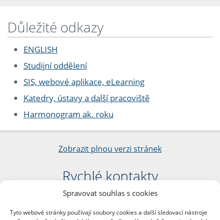
Důležité odkazy
ENGLISH
Studijní oddělení
SIS, webové aplikace, eLearning
Katedry, ústavy a další pracoviště
Harmonogram ak. roku
Zobrazit plnou verzi stránek
Rychlé kontakty
Spravovat souhlas s cookies
Filozofická fakulta
Univerzita Karlova
Tyto webové stránky používají soubory cookies a další sledovací nástroje
nám. Jana Palacha 1/2