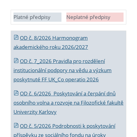
Platné předpisy
Neplatné předpisy
OD č. 8/2026 Harmonogram
akademického roku 2026/2027
OD č. 7_2026 Pravidla pro rozdělení
institucionální podpory na vědu a výzkum
poskytnuté FF UK_Co operatio 2026
OD č. 6/2026 Poskytování a čerpání dnů
osobního volna a rozvoje na Filozofické fakultě
Univerzity Karlovy
OD č. 5/2026 Podrobnosti k poskytování
příspěvku ze sociálního fondu na úroky