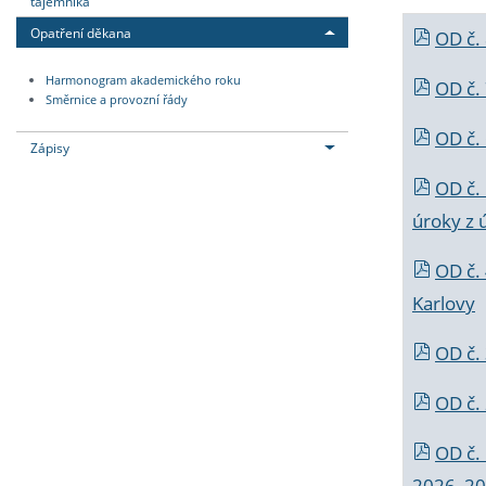
tajemníka
Opatření děkana
OD č.
Harmonogram akademického roku
OD č.
Směrnice a provozní řády
OD č. 
Zápisy
OD č.
úroky z 
OD č.
Karlovy
OD č. 
OD č.
OD č.
2026_202