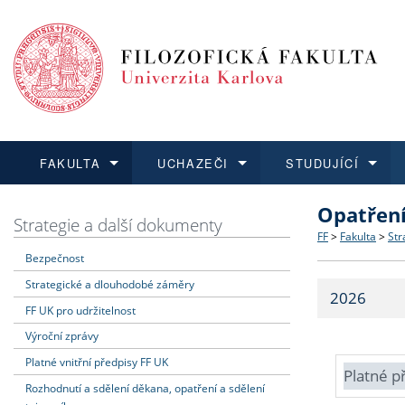
FAKULTA
UCHAZEČI
STUDUJÍCÍ
Opatřen
FAKULTA
UCHAZEČI
STUDUJÍCÍ
VĚDA A VÝZKUM
ZAHRANIČÍ
Struktura a
Co studova
Bakalářsk
O vědě a 
Aktuální n
Strategie a další dokumenty
FF
>
Fakulta
>
Str
Bezpečnost
Dozvědět se více
Podat přihlášku
Dozvědět se více
Dozvědět se více
Dozvědět se více
Strategie 
Učitelské 
Doktorské
Akademické
Vyjíždějící
Strategické a dlouhodobé záměry
2026
Podpora a
Informace 
Rigorózní 
Granty a p
Přijíždějíc
FF UK pro udržitelnost
Výroční zprávy
Absolventi
Vyjíždějíc
Platné vnitřní předpisy FF UK
Platné p
Rozhodnutí a sdělení děkana, opatření a sdělení
Fakultní š