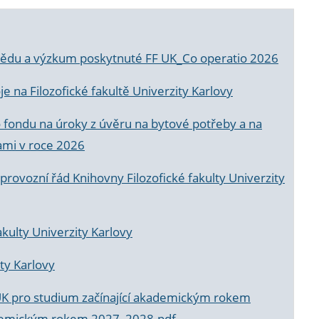
a vědu a výzkum poskytnuté FF UK_Co operatio 2026
 na Filozofické fakultě Univerzity Karlovy
o fondu na úroky z úvěru na bytové potřeby a na
ami v roce 2026
rovozní řád Knihovny Filozofické fakulty Univerzity
akulty Univerzity Karlovy
ty Karlovy
UK pro studium začínající akademickým rokem
akademickým rokem 2027_2028.pdf