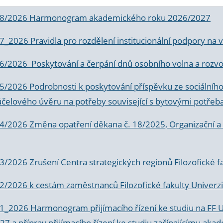
 8/2026 Harmonogram akademického roku 2026/2027
 7_2026 Pravidla pro rozdělení institucionální podpory n
6/2026 Poskytování a čerpání dnů osobního volna a rozvoje
 5/2026 Podrobnosti k poskytování příspěvku ze sociálníh
účelového úvěru na potřeby související s bytovými potřeb
 4/2026 Změna opatření děkana č. 18/2025, Organizační a p
3/2026 Zrušení Centra strategických regionů Filozofické f
 2/2026 k
cestám zaměstnanců Filozofické fakulty Univerzi
 1_2026 Harmonogram přijímacího řízení ke studiu na FF 
7 a příprav přijímacího řízení ke studiu začínajícímu 