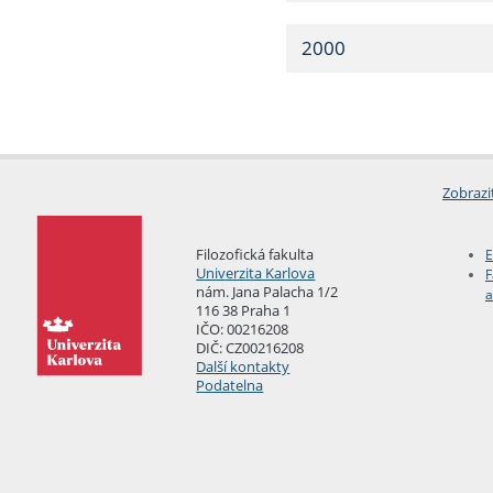
2000
Zobrazi
Filozofická fakulta
E
Univerzita Karlova
F
nám. Jana Palacha 1/2
a
116 38 Praha 1
IČO: 00216208
DIČ: CZ00216208
Další kontakty
Podatelna