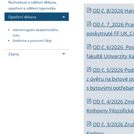
Rozhodnutí a sdělení děkana,
opatření a sdělení tajemníka
OD č. 8/2026 Ha
Opatření děkana
OD č. 7_2026 Prav
Harmonogram akademického
poskytnuté FF UK_C
roku
Směrnice a provozní řády
OD č. 6/2026 Posk
Zápisy
fakultě Univerzity K
OD č. 5/2026 Podr
z úvěru na bytové po
s bytovými potřebam
OD č. 4/2026 Změ
Knihovny Filozofické
OD č. 3/2026 Zruš
Karlovy