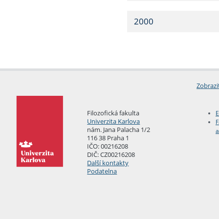
2000
Zobrazi
Filozofická fakulta
E
Univerzita Karlova
F
nám. Jana Palacha 1/2
a
116 38 Praha 1
IČO: 00216208
DIČ: CZ00216208
Další kontakty
Podatelna