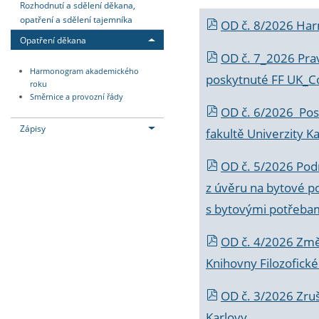
Rozhodnutí a sdělení děkana,
opatření a sdělení tajemníka
OD č. 8/2026 Ha
Opatření děkana
OD č. 7_2026 Prav
Harmonogram akademického
poskytnuté FF UK_C
roku
Směrnice a provozní řády
OD č. 6/2026 Posk
Zápisy
fakultě Univerzity K
OD č. 5/2026 Podr
z úvěru na bytové po
s bytovými potřebam
OD č. 4/2026 Změ
Knihovny Filozofické
OD č. 3/2026 Zruš
Karlovy