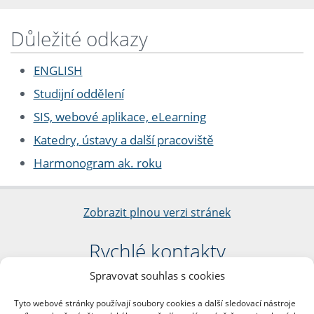
Důležité odkazy
ENGLISH
Studijní oddělení
SIS, webové aplikace, eLearning
Katedry, ústavy a další pracoviště
Harmonogram ak. roku
Zobrazit plnou verzi stránek
Rychlé kontakty
Spravovat souhlas s cookies
Filozofická fakulta
Univerzita Karlova
Tyto webové stránky používají soubory cookies a další sledovací nástroje
nám. Jana Palacha 1/2