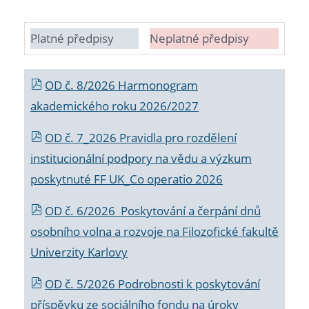
Platné předpisy
Neplatné předpisy
OD č. 8/2026 Harmonogram
akademického roku 2026/2027
OD č. 7_2026 Pravidla pro rozdělení
institucionální podpory na vědu a výzkum
poskytnuté FF UK_Co operatio 2026
OD č. 6/2026 Poskytování a čerpání dnů
osobního volna a rozvoje na Filozofické fakultě
Univerzity Karlovy
OD č. 5/2026 Podrobnosti k poskytování
příspěvku ze sociálního fondu na úroky