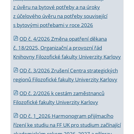
z úvěru na bytové potřeby a na úroky
z účelového úvěru na potřeby související
s bytovými potřebami v roce 2026
OD č. 4/2026 Změna opatření děkana
č. 18/2025, Organizační a provozní řád
Knihovny Filozofické fakulty Univerzity Karlovy
OD č. 3/2026 Zrušení Centra strategických
regionů Filozofické fakulty Univerzity Karlovy
OD č. 2/2026 k
cestám zaměstnanců
Filozofické fakulty Univerzity Karlovy
OD č. 1_2026 Harmonogram přijímacího
řízení ke studiu na FF UK pro studium začínající
akademickým rokem 2026_2027 a příprav