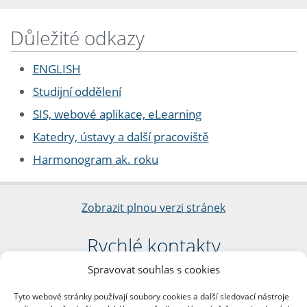
Důležité odkazy
ENGLISH
Studijní oddělení
SIS, webové aplikace, eLearning
Katedry, ústavy a další pracoviště
Harmonogram ak. roku
Zobrazit plnou verzi stránek
Rychlé kontakty
Spravovat souhlas s cookies
Filozofická fakulta
Univerzita Karlova
Tyto webové stránky používají soubory cookies a další sledovací nástroje
nám. Jana Palacha 1/2