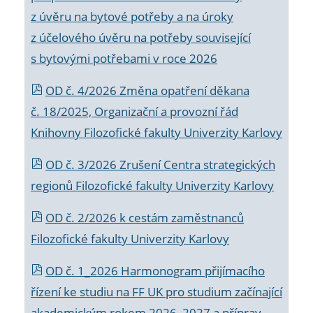
z úvěru na bytové potřeby a na úroky
z účelového úvěru na potřeby související
s bytovými potřebami v roce 2026
OD č. 4/2026 Změna opatření děkana
č. 18/2025, Organizační a provozní řád
Knihovny Filozofické fakulty Univerzity Karlovy
OD č. 3/2026 Zrušení Centra strategických
regionů Filozofické fakulty Univerzity Karlovy
OD č. 2/2026 k
cestám zaměstnanců
Filozofické fakulty Univerzity Karlovy
OD č. 1_2026 Harmonogram přijímacího
řízení ke studiu na FF UK pro studium začínající
akademickým rokem 2026_2027 a příprav