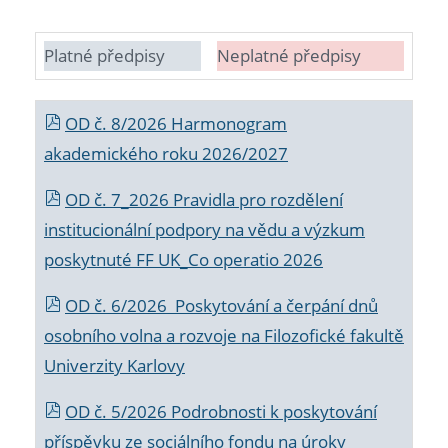
Platné předpisy
Neplatné předpisy
OD č. 8/2026 Harmonogram
akademického roku 2026/2027
OD č. 7_2026 Pravidla pro rozdělení
institucionální podpory na vědu a výzkum
poskytnuté FF UK_Co operatio 2026
OD č. 6/2026 Poskytování a čerpání dnů
osobního volna a rozvoje na Filozofické fakultě
Univerzity Karlovy
OD č. 5/2026 Podrobnosti k poskytování
příspěvku ze sociálního fondu na úroky