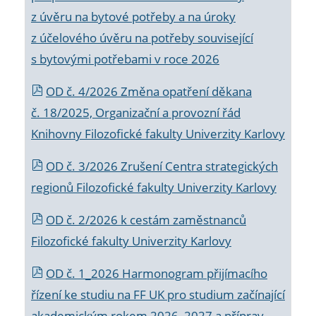
z úvěru na bytové potřeby a na úroky
z účelového úvěru na potřeby související
s bytovými potřebami v roce 2026
OD č. 4/2026 Změna opatření děkana
č. 18/2025, Organizační a provozní řád
Knihovny Filozofické fakulty Univerzity Karlovy
OD č. 3/2026 Zrušení Centra strategických
regionů Filozofické fakulty Univerzity Karlovy
OD č. 2/2026 k
cestám zaměstnanců
Filozofické fakulty Univerzity Karlovy
OD č. 1_2026 Harmonogram přijímacího
řízení ke studiu na FF UK pro studium začínající
akademickým rokem 2026_2027 a příprav