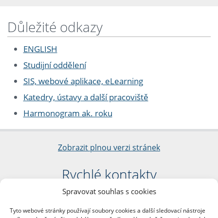
Důležité odkazy
ENGLISH
Studijní oddělení
SIS, webové aplikace, eLearning
Katedry, ústavy a další pracoviště
Harmonogram ak. roku
Zobrazit plnou verzi stránek
Rychlé kontakty
Spravovat souhlas s cookies
Filozofická fakulta
Univerzita Karlova
Tyto webové stránky používají soubory cookies a další sledovací nástroje
nám. Jana Palacha 1/2