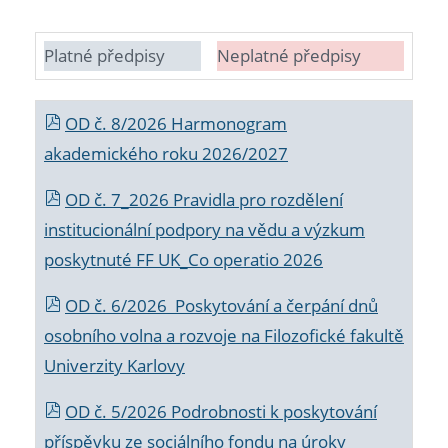
Platné předpisy
Neplatné předpisy
OD č. 8/2026 Harmonogram
akademického roku 2026/2027
OD č. 7_2026 Pravidla pro rozdělení
institucionální podpory na vědu a výzkum
poskytnuté FF UK_Co operatio 2026
OD č. 6/2026 Poskytování a čerpání dnů
osobního volna a rozvoje na Filozofické fakultě
Univerzity Karlovy
OD č. 5/2026 Podrobnosti k poskytování
příspěvku ze sociálního fondu na úroky