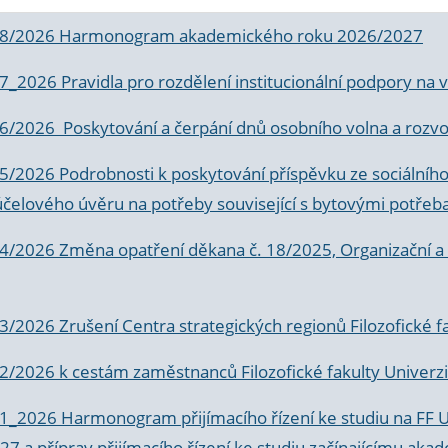
 8/2026 Harmonogram akademického roku 2026/2027
 7_2026 Pravidla pro rozdělení institucionální podpory n
6/2026 Poskytování a čerpání dnů osobního volna a rozvoje
 5/2026 Podrobnosti k poskytování příspěvku ze sociálníh
účelového úvěru na potřeby související s bytovými potřeb
 4/2026 Změna opatření děkana č. 18/2025, Organizační a p
3/2026 Zrušení Centra strategických regionů Filozofické f
 2/2026 k
cestám zaměstnanců Filozofické fakulty Univerzi
 1_2026 Harmonogram přijímacího řízení ke studiu na FF 
7 a příprav přijímacího řízení ke studiu začínajícímu 