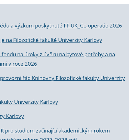
a vědu a výzkum poskytnuté FF UK_Co operatio 2026
 na Filozofické fakultě Univerzity Karlovy
o fondu na úroky z úvěru na bytové potřeby a na
ami v roce 2026
rovozní řád Knihovny Filozofické fakulty Univerzity
akulty Univerzity Karlovy
ty Karlovy
UK pro studium začínající akademickým rokem
akademickým rokem 2027_2028.pdf