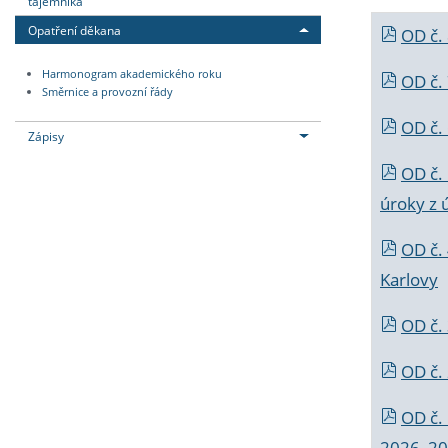
tajemníka
Opatření děkana
OD č.
Harmonogram akademického roku
OD č.
Směrnice a provozní řády
OD č. 
Zápisy
OD č.
úroky z 
OD č.
Karlovy
OD č. 
OD č.
OD č.
2026_202