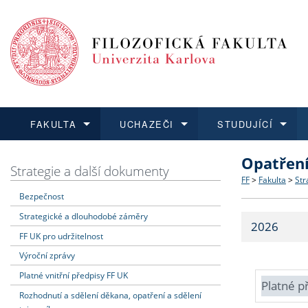
FAKULTA
UCHAZEČI
STUDUJÍCÍ
Opatřen
FAKULTA
UCHAZEČI
STUDUJÍCÍ
VĚDA A VÝZKUM
ZAHRANIČÍ
Struktura a
Co studova
Bakalářsk
O vědě a 
Aktuální n
Strategie a další dokumenty
FF
>
Fakulta
>
Str
Bezpečnost
Dozvědět se více
Podat přihlášku
Dozvědět se více
Dozvědět se více
Dozvědět se více
Strategie 
Učitelské 
Doktorské
Akademické
Vyjíždějící
Strategické a dlouhodobé záměry
2026
Podpora a
Informace 
Rigorózní 
Granty a p
Přijíždějíc
FF UK pro udržitelnost
Výroční zprávy
Absolventi
Vyjíždějíc
Platné vnitřní předpisy FF UK
Platné p
Rozhodnutí a sdělení děkana, opatření a sdělení
Fakultní š