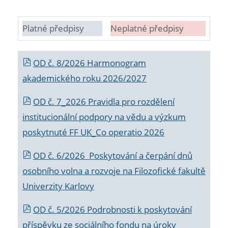
Platné předpisy
Neplatné předpisy
OD č. 8/2026 Harmonogram
akademického roku 2026/2027
OD č. 7_2026 Pravidla pro rozdělení
institucionální podpory na vědu a výzkum
poskytnuté FF UK_Co operatio 2026
OD č. 6/2026 Poskytování a čerpání dnů
osobního volna a rozvoje na Filozofické fakultě
Univerzity Karlovy
OD č. 5/2026 Podrobnosti k poskytování
příspěvku ze sociálního fondu na úroky