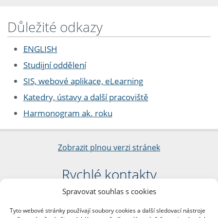
Důležité odkazy
ENGLISH
Studijní oddělení
SIS, webové aplikace, eLearning
Katedry, ústavy a další pracoviště
Harmonogram ak. roku
Zobrazit plnou verzi stránek
Rychlé kontakty
Spravovat souhlas s cookies
Filozofická fakulta
Univerzita Karlova
Tyto webové stránky používají soubory cookies a další sledovací nástroje
nám. Jana Palacha 1/2