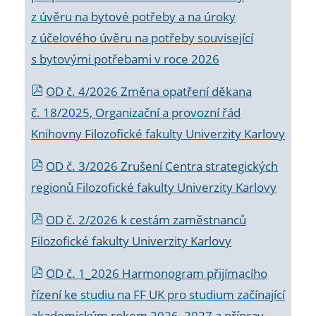
z úvěru na bytové potřeby a na úroky
z účelového úvěru na potřeby související
s bytovými potřebami v roce 2026
OD č. 4/2026 Změna opatření děkana
č. 18/2025, Organizační a provozní řád
Knihovny Filozofické fakulty Univerzity Karlovy
OD č. 3/2026 Zrušení Centra strategických
regionů Filozofické fakulty Univerzity Karlovy
OD č. 2/2026 k
cestám zaměstnanců
Filozofické fakulty Univerzity Karlovy
OD č. 1_2026 Harmonogram přijímacího
řízení ke studiu na FF UK pro studium začínající
akademickým rokem 2026_2027 a příprav