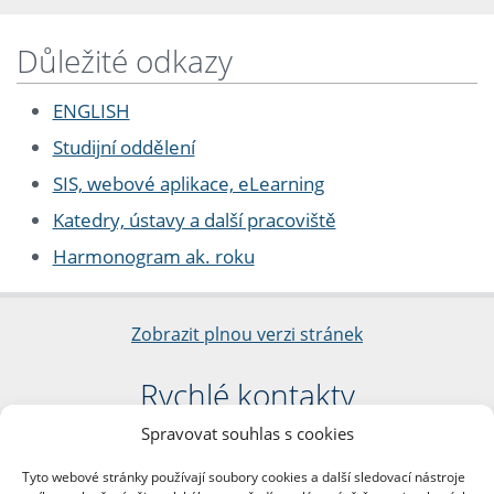
Důležité odkazy
ENGLISH
Studijní oddělení
SIS, webové aplikace, eLearning
Katedry, ústavy a další pracoviště
Harmonogram ak. roku
Zobrazit plnou verzi stránek
Rychlé kontakty
Spravovat souhlas s cookies
Filozofická fakulta
Univerzita Karlova
Tyto webové stránky používají soubory cookies a další sledovací nástroje
nám. Jana Palacha 1/2