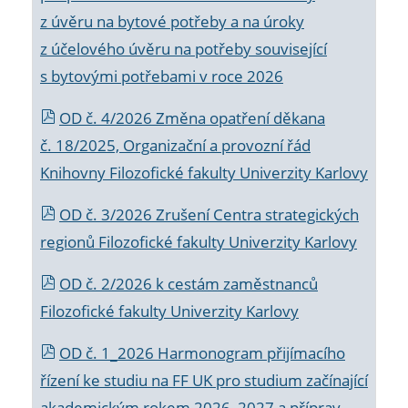
z úvěru na bytové potřeby a na úroky
z účelového úvěru na potřeby související
s bytovými potřebami v roce 2026
OD č. 4/2026 Změna opatření děkana
č. 18/2025, Organizační a provozní řád
Knihovny Filozofické fakulty Univerzity Karlovy
OD č. 3/2026 Zrušení Centra strategických
regionů Filozofické fakulty Univerzity Karlovy
OD č. 2/2026 k
cestám zaměstnanců
Filozofické fakulty Univerzity Karlovy
OD č. 1_2026 Harmonogram přijímacího
řízení ke studiu na FF UK pro studium začínající
akademickým rokem 2026_2027 a příprav