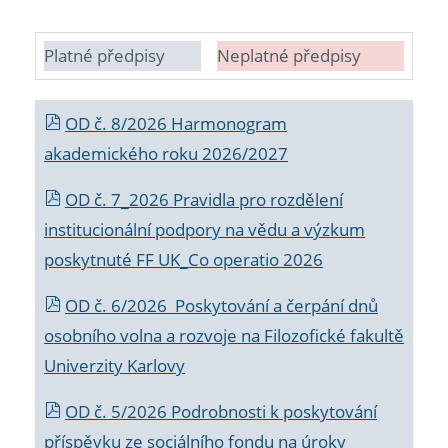
Platné předpisy
Neplatné předpisy
OD č. 8/2026 Harmonogram
akademického roku 2026/2027
OD č. 7_2026 Pravidla pro rozdělení
institucionální podpory na vědu a výzkum
poskytnuté FF UK_Co operatio 2026
OD č. 6/2026 Poskytování a čerpání dnů
osobního volna a rozvoje na Filozofické fakultě
Univerzity Karlovy
OD č. 5/2026 Podrobnosti k poskytování
příspěvku ze sociálního fondu na úroky